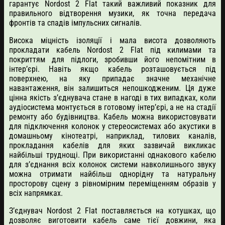
гарантує Nordost 2 Flat такий важливий показник для
правильного відтворення музики, як точна передача
фронтів та спадів імпульсних сигналів.
Висока міцність ізоляції і мала висота дозволяють
прокладати кабель Nordost 2 Flat під килимами та
покриттям для підлоги, зробивши його непомітним в
інтер’єрі. Навіть якщо кабель розташовується під
поверхнею, на яку припадає значне механічне
навантаження, він залишиться непошкодженим. Ця дуже
цінна якість з’єднувача стане в нагоді в тих випадках, коли
аудіосистема монтується в готовому інтер’єрі, а не на стадії
ремонту або будівництва. Кабель можна використовувати
для підключення колонок у стереосистемах або акустики в
домашньому кінотеатрі, наприклад, тилових каналів,
прокладання кабелів для яких зазвичай викликає
найбільші труднощі. При використанні однакового кабелю
для з’єднання всіх колонок системи навколишнього звуку
можна отримати найбільш однорідну та натуральну
просторову сцену з рівномірним переміщенням образів у
всіх напрямках.
З’єднувач Nordost 2 Flat поставляється на котушках, що
дозволяє виготовити кабель саме тієї довжини, яка