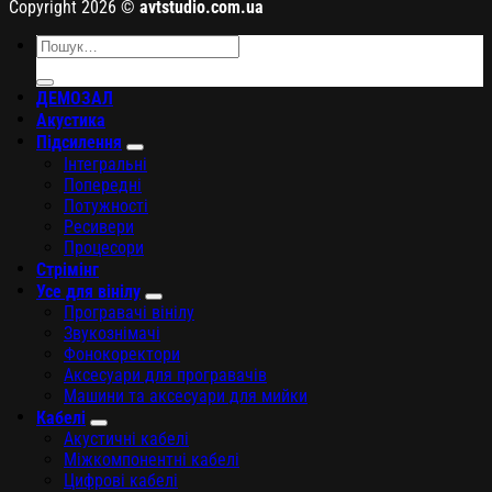
Copyright 2026 ©
avtstudio.com.ua
Шукати:
ДЕМОЗАЛ
Акустика
Підсилення
Інтегральні
Попередні
Потужності
Ресивери
Процесори
Стрімінг
Усе для вінілу
Програвачі вінілу
Звукознімачі
Фонокоректори
Аксесуари для програвачів
Машини та аксесуари для мийки
Кабелі
Акустичні кабелі
Міжкомпонентні кабелі
Цифрові кабелі