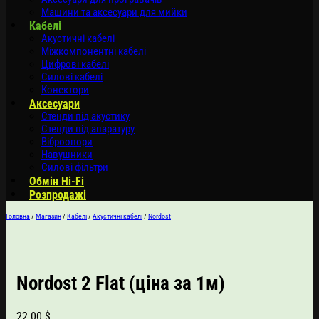
Машини та аксесуари для мийки
Кабелі
Акустичні кабелі
Міжкомпонентні кабелі
Цифрові кабелі
Силові кабелі
Конектори
Аксесуари
Стенди під акустику
Стенди під апаратуру
Віброопори
Навушники
Силові фільтри
Обмін Hi-Fi
Розпродажі
Головна
/
Магазин
/
Кабелі
/
Акустичні кабелі
/
Nordost
Nordost 2 Flat (ціна за 1м)
22.00
$