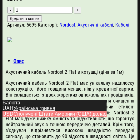
Nordost
2
Додати в кошик
Flat
Артикул:
5695
Категорії:
Nordost
,
Акустичні кабелі
,
Кабелі
(ціна
за
1м)
кількість
Опис
Акустичний кабель Nordost 2 Flat в котушці (ціна за 1м)
Акустичний кабель Nordost 2 Flat має унікальну надплоску
конструкцію, і його товщина менше, ніж у кредитної картки.
Він складається з двох жорстких одножильних провідників,
виконаних із безкисневої міді високого ступеня очищення
Валюта
та покритих діелектриком FEP (фторований етилен-
UAH
Українська гривня
пропілен). Завдяки плоскій конструкції кабель Nordost 2
USD
Сполучені Штати Америки (США) долар
Flat має дуже низьку ємність та індуктивність, що гарантує
нейтральний звук з точною передачею деталей. Крім того,
з’єднувач відрізняється високою швидкістю передачі
сигналу, що становить до 90 відсотків швидкості світла. Це