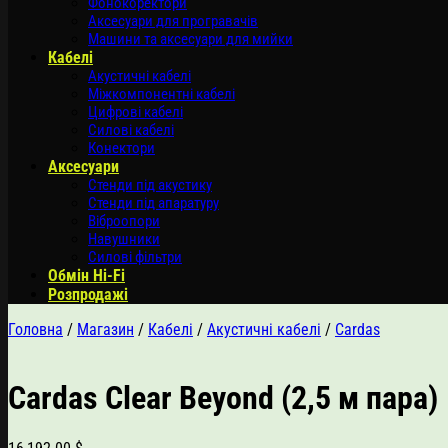
Фонокоректори
Аксесуари для програвачів
Машини та аксесуари для мийки
Кабелі
Акустичні кабелі
Міжкомпонентні кабелі
Цифрові кабелі
Силові кабелі
Конектори
Аксесуари
Стенди під акустику
Стенди під апаратуру
Віброопори
Навушники
Силові фільтри
Обмін Hi-Fi
Розпродажі
Головна
/
Магазин
/
Кабелі
/
Акустичні кабелі
/
Cardas
Cardas Clear Beyond (2,5 м пара)