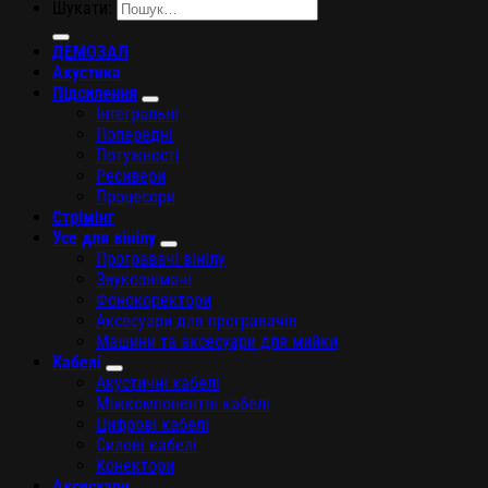
Шукати:
ДЕМОЗАЛ
Акустика
Підсилення
Інтегральні
Попередні
Потужності
Ресивери
Процесори
Стрімінг
Усе для вінілу
Програвачі вінілу
Звукознімачі
Фонокоректори
Аксесуари для програвачів
Машини та аксесуари для мийки
Кабелі
Акустичні кабелі
Міжкомпонентні кабелі
Цифрові кабелі
Силові кабелі
Конектори
Аксесуари