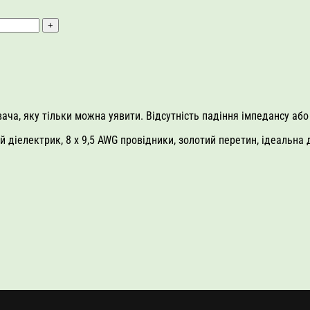
ача, яку тільки можна уявити. Відсутність падіння імпедансу або
ряний діелектрик, 8 x 9,5 AWG провідники, золотий перетин, ідеал