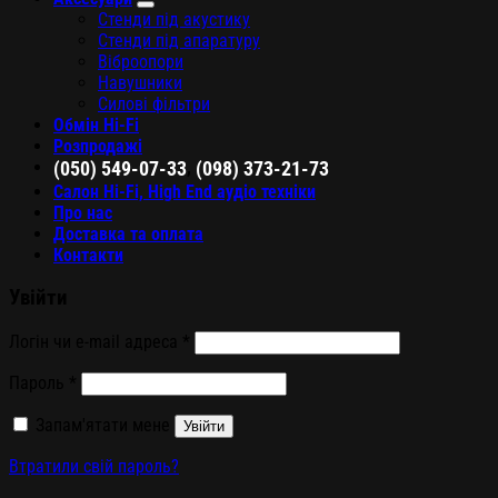
Стенди під акустику
Стенди під апаратуру
Віброопори
Навушники
Силові фільтри
Обмін Hi-Fi
Розпродажі
,
(050) 549-07-33
(098) 373-21-73
Салон Hi-Fi, High End аудіо техніки
Про нас
Доставка та оплата
Контакти
Увійти
Логін чи e-mail адреса
*
Пароль
*
Запам'ятати мене
Увійти
Втратили свій пароль?