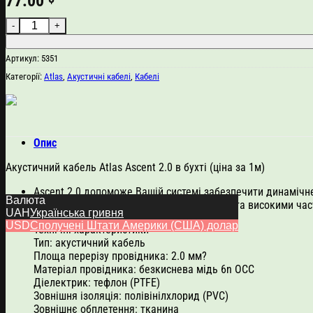
77.00
Atlas Ascent 2.0 (ціна за 1м) кількість
Артикул:
5351
Категорії:
Atlas
,
Акустичні кабелі
,
Кабелі
Опис
Акустичний кабель Atlas Ascent 2.0 в бухті (ціна за 1м)
Ascent 2.0 допоможе Вашій системі забезпечити динамічн
Валюта
відкритими та деталізованими середніми та високими час
UAH
Українська гривня
USD
Сполучені Штати Америки (США) долар
Технічні характеристики
Тип: акустичний кабель
Площа перерізу провідника: 2.0 мм?
Матеріал провідника: безкиснева мідь 6n ОСС
Діелектрик: тефлон (PTFE)
Зовнішня ізоляція: полівінілхлорид (PVC)
Зовнішнє обплетення: тканина