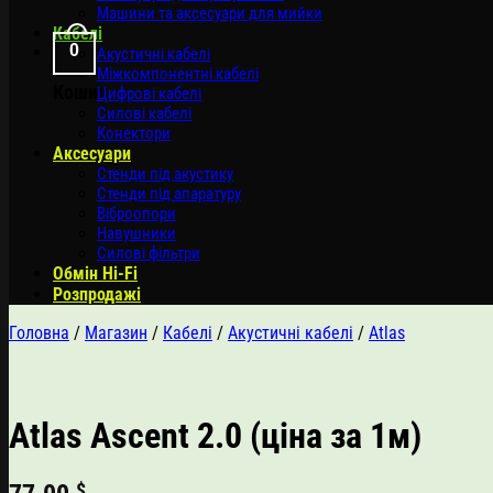
Машини та аксесуари для мийки
Кабелі
0
Акустичні кабелі
Міжкомпонентні кабелі
Кошик
Цифрові кабелі
Силові кабелі
Конектори
Аксесуари
Стенди під акустику
Стенди під апаратуру
Віброопори
Навушники
Силові фільтри
Обмін Hi-Fi
Розпродажі
Головна
/
Магазин
/
Кабелі
/
Акустичні кабелі
/
Atlas
Atlas Ascent 2.0 (ціна за 1м)
$