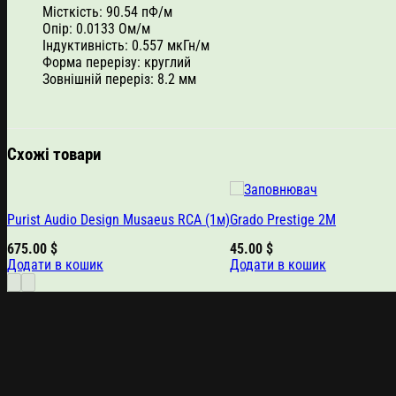
Місткість: 90.54 пФ/м
Опір: 0.0133 Ом/м
Індуктивність: 0.557 мкГн/м
Форма перерізу: круглий
Зовнішній переріз: 8.2 мм
Схожі товари
Purist Audio Design Musaeus RCA (1м)
Grado Prestige 2M
675.00
$
45.00
$
Додати в кошик
Додати в кошик