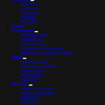
Інтегральні
Попередні
Потужності
Ресивери
Процесори
Стрімінг
Усе для вінілу
Програвачі вінілу
Звукознімачі
Фонокоректори
Аксесуари для програвачів
Машини та аксесуари для мийки
Кабелі
Акустичні кабелі
Міжкомпонентні кабелі
Цифрові кабелі
Силові кабелі
Конектори
Аксесуари
Стенди під акустику
Стенди під апаратуру
Віброопори
Навушники