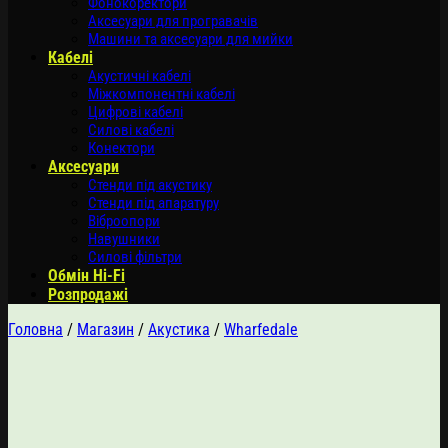
Фонокоректори
Аксесуари для програвачів
Машини та аксесуари для мийки
Кабелі
Акустичні кабелі
Міжкомпонентні кабелі
Цифрові кабелі
Силові кабелі
Конектори
Аксесуари
Стенди під акустику
Стенди під апаратуру
Віброопори
Навушники
Силові фільтри
Обмін Hi-Fi
Розпродажі
Головна
/
Магазин
/
Акустика
/
Wharfedale