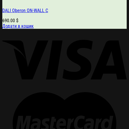
DALI Oberon ON-WALL С
690.00
$
Додати в кошик