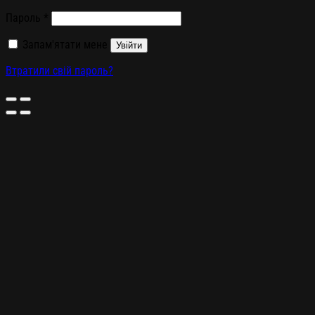
Пароль
*
Запам'ятати мене
Увійти
Втратили свій пароль?