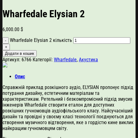
Wharfedale Elysian 2
6,000.00
$
Wharfedale Elysian 2 кількість
Додати в кошик
Артикул:
6766
Категорії:
Wharfedale
,
Акустика
Опис
Справжній приклад розкішного аудіо, ELYSIAN пропонує підхід
потурання дизайну, естетичним матеріалам та
характеристикам. Ретельний і безкомпромісний підхід змусив
інженерів Wharfedale створити еталон для доступних
розкішних гучномовців аудіофільського класу. Найсучасніший
дизайн та провідні у своєму класі технології поєднуються для
створення музичного відтворення, яке з гордістю кине виклик
найкращим гучномовцям світу.