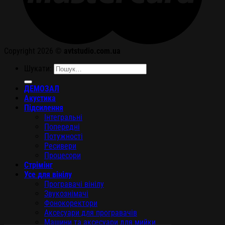
Copyright 2026 ©
avtstudio.com.ua
Шукати:
ДЕМОЗАЛ
Акустика
Підсилення
Інтегральні
Попередні
Потужності
Ресивери
Процесори
Стрімінг
Усе для вінілу
Програвачі вінілу
Звукознімачі
Фонокоректори
Аксесуари для програвачів
Машини та аксесуари для мийки