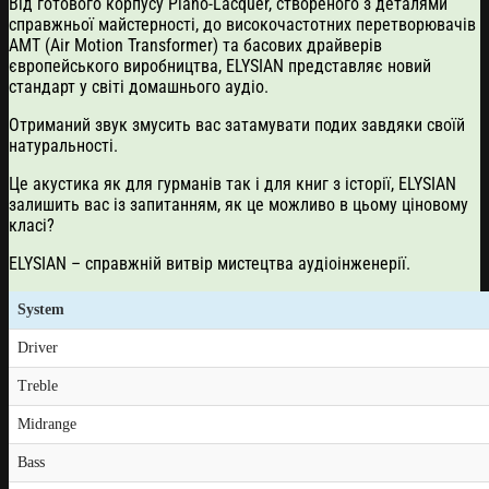
Від готового корпусу Piano-Lacquer, створеного з деталями
справжньої майстерності, до високочастотних перетворювачів
AMT (Air Motion Transformer) та басових драйверів
європейського виробництва, ELYSIAN представляє новий
стандарт у світі домашнього аудіо.
Отриманий звук змусить вас затамувати подих завдяки своїй
натуральності.
Це акустика як для гурманів так і для книг з історії, ELYSIAN
залишить вас із запитанням, як це можливо в цьому ціновому
класі?
ELYSIAN – справжній витвір мистецтва аудіоінженерії.
System
Driver
Treble
Midrange
Bass