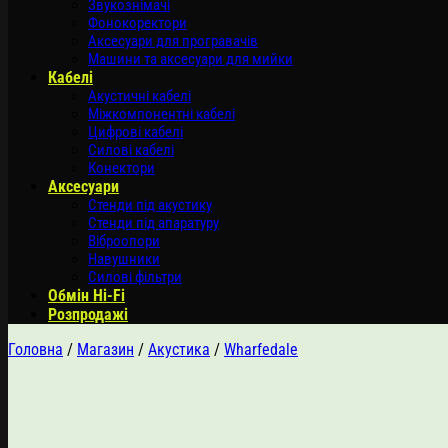
Звукознімачі
Фонокоректори
Аксесуари для програвачів
Машини та аксесуари для мийки
Кабелі
Акустичні кабелі
Міжкомпонентні кабелі
Цифрові кабелі
Силові кабелі
Конектори
Аксесуари
Стенди під акустику
Стенди під апаратуру
Віброопори
Навушники
Силові фільтри
Обмін Hi-Fi
Розпродажі
Головна
/
Магазин
/
Акустика
/
Wharfedale