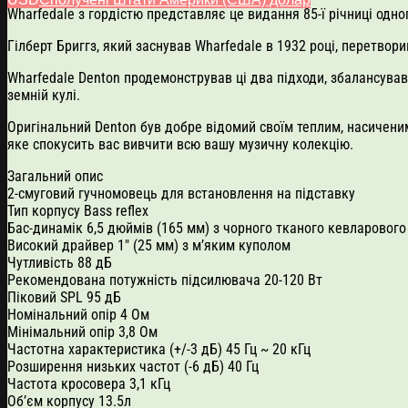
Wharfedale з гордістю представляє це видання 85-ї річниці одн
Гілберт Бриггз, який заснував Wharfedale в 1932 році, перетвори
Wharfedale Denton продемонстрував ці два підходи, збалансував
земній кулі.
Оригінальний Denton був добре відомий своїм теплим, насиченим
яке спокусить вас вивчити всю вашу музичну колекцію.
Загальний опис
2-смуговий гучномовець для встановлення на підставку
Тип корпусу Bass reflex
Бас-динамік 6,5 дюймів (165 мм) з чорного тканого кевларовог
Високий драйвер 1″ (25 мм) з м’яким куполом
Чутливість 88 дБ
Рекомендована потужність підсилювача 20-120 Вт
Піковий SPL 95 дБ
Номінальний опір 4 Ом
Мінімальний опір 3,8 Ом
Частотна характеристика (+/-3 дБ) 45 Гц ~ 20 кГц
Розширення низьких частот (-6 дБ) 40 Гц
Частота кросовера 3,1 кГц
Об’єм корпусу 13.5л