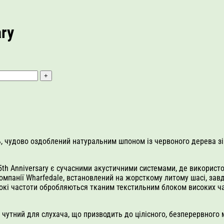
ary
ць, чудово оздоблений натуральним шпоном із червоного дерева 
5th Anniversary є сучасними акустичними системами, де використ
мпанії Wharfedale, встановлений на жорсткому литому шасі, зав
окі частоти обробляються тканим текстильним блоком високих ча
чутний для слухача, що призводить до цілісного, безперервного 