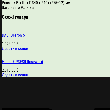
Розміри В x Ш x Г 340 x 240x (275+12) мм
Вага нетто 9,0 кг/шт
Схожі товари
DALI Oberon 5
1,024.00
$
Додати в кошик
Harbeth P3ESR Rosewood
2,618.00
$
Додати в кошик