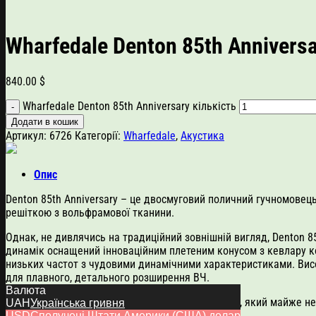
Wharfedale Denton 85th Annivers
840.00
$
Wharfedale Denton 85th Anniversary кількість
Додати в кошик
Артикул:
6726
Категорії:
Wharfedale
,
Акустика
Опис
Denton 85th Anniversary – це двосмуговий поличний гучномове
решіткою з вольфрамової тканини.
Однак, не дивлячись на традиційний зовнішній вигляд, Denton 8
динамік оснащений інноваційним плетеним конусом з кевлару ко
низьких частот з чудовими динамічними характеристиками. Вис
для плавного, детального розширення ВЧ.
Валюта
Ці динаміки поєднуються з чудовим кросовером, який майже не 
UAH
Українська гривня
USD
Сполучені Штати Америки (США) долар