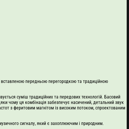
зі вставленою передньою перегородкою та традиційною
овується суміш традиційних та передових технологій. Басовий
дяки чому ця комбінація забезпечує насичений, детальний звук
стот з феритовим магнітом із високим потоком, спроектованим
музичного сигналу, який є захоплюючим і природним.