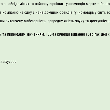
ого з найвідоміших та найпопулярніших гучномовців марки – Dento
в компанію на одну з найвідоміших брендів гучномовців у світі, з
ши витончену майстерність, природну якість звуку та доступніст
 та природним звучанням, і 85-та річниця видання зберігає цей 
о дифузора