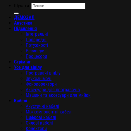
Шукати:
ДЕМОЗАЛ
Акустика
Підсилення
Інтегральні
Попередні
Потужності
Ресивери
Процесори
Стрімінг
Усе для вінілу
Програвачі вінілу
Звукознімачі
Фонокоректори
Аксесуари для програвачів
Машини та аксесуари для мийки
Кабелі
Акустичні кабелі
Міжкомпонентні кабелі
Цифрові кабелі
Силові кабелі
Конектори