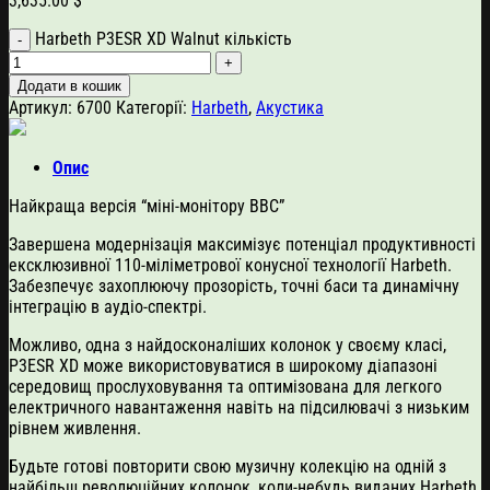
3,635.00
$
Harbeth P3ESR XD Walnut кількість
Додати в кошик
Артикул:
6700
Категорії:
Harbeth
,
Акустика
Опис
Найкраща версія “міні-монітору BBC”
Завершена модернізація максимізує потенціал продуктивності
ексклюзивної 110-міліметрової конусної технології Harbeth.
Забезпечує захоплюючу прозорість, точні баси та динамічну
інтеграцію в аудіо-спектрі.
Можливо, одна з найдосконаліших колонок у своєму класі,
P3ESR XD може використовуватися в широкому діапазоні
середовищ прослуховування та оптимізована для легкого
електричного навантаження навіть на підсилювачі з низьким
рівнем живлення.
Будьте готові повторити свою музичну колекцію на одній з
найбільш революційних колонок, коли-небудь виданих Harbeth.