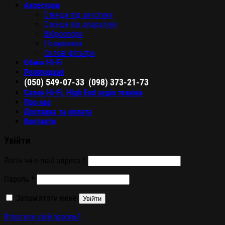
Аксесуари
Стенди під акустику
Стенди під апаратуру
Віброопори
Навушники
Силові фільтри
Обмін Hi-Fi
Розпродажі
,
(050) 549-07-33
(098) 373-21-73
Салон Hi-Fi, High End аудіо техніки
Про нас
Доставка та оплата
Контакти
Увійти
Логін чи e-mail адреса
*
Пароль
*
Запам'ятати мене
Увійти
Втратили свій пароль?