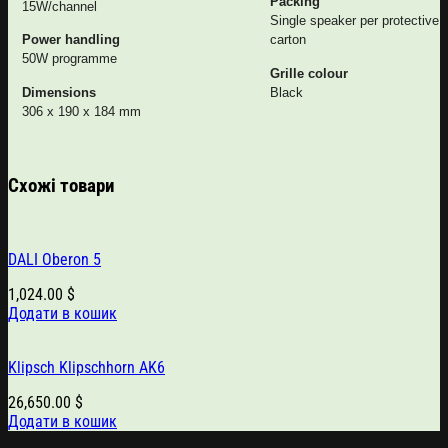
Packing
15W/channel
Single speaker per protective
Power handling
carton
50W programme
Grille colour
Dimensions
Black
306 x 190 x 184 mm
Схожі товари
DALI Oberon 5
1,024.00
$
Додати в кошик
Klipsch Klipschhorn AK6
26,650.00
$
Додати в кошик