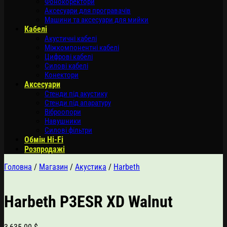
Фонокоректори
Аксесуари для програвачів
Машини та аксесуари для мийки
Кабелі
Акустичні кабелі
Міжкомпонентні кабелі
Цифрові кабелі
Силові кабелі
Конектори
Аксесуари
Стенди під акустику
Стенди під апаратуру
Віброопори
Навушники
Силові фільтри
Обмін Hi-Fi
Розпродажі
Головна
/
Магазин
/
Акустика
/
Harbeth
Harbeth P3ESR XD Walnut