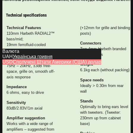
Technical specifications
Technical Features
(+12mm for grille and binding
110mm Harbeth RADIAL2™
posts)
bass/mid;
Connectors
19mm ferrofluid-cooled
Two 4mm Harbeth branded
tweeter
Валюта
binding posts
UAH
Українська гривня
Frequency response
USD
Сполучені Штати Америки (США) долар
Weight
75Hz – 20kHz, ±3dB free-
6.1kg each (without packing)
space, grille on, smooth off-
axis response
Space needs
Ideally > 0.30m from rear
Impedance
wall
6 ohms, easy to drive
Stands
Sensitivity
Optimally to bring ears level
83dB/2.83V/1m axial
with tweeters. (Tweeter:
Amplifier suggestion
230mm up from cabinet
Works with a wide range of
base)
amplifiers – suggested from