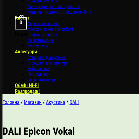
Фонокоректори
Аксесуари для програвачів
Машини та аксесуари для мийки
Кабелі
0
Акустичні кабелі
Міжкомпонентні кабелі
Кошик
Цифрові кабелі
Силові кабелі
Конектори
Аксесуари
Стенди під акустику
Стенди під апаратуру
Віброопори
Навушники
Силові фільтри
Обмін Hi-Fi
Розпродажі
Головна
/
Магазин
/
Акустика
/
DALI
DALI Epicon Vokal