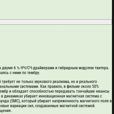
на двумя 6 ½ НЧ/СЧ-драйверами и гибридным модулем твитера.
аясь с ними по тембру.
 требует не только звукового реализма, но и реального
оканальными системами. Как правило, в фильме около 50%
 тембр и обладает способностью передавать тончайшие нюансы
я в динамиках убирает инновационная магнитная система с
унда (SMC), который убирает напряженность магнитного поля в
зовые вариации сил, создаваемые магнитной системой.
ещения.