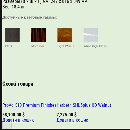
Размеры (В x Ш x Г) мм: 247 x 816 x 349 мм
Вес: 18.4 кг
Доступные цветовые гаммы:
Black
Macassar
Light Walnut
White High Gloss
Схожі товари
ProAc K10 Premium Finishes
Harbeth SHL5plus XD Walnut
58,100.00
$
7,275.00
$
Додати в кошик
Додати в кошик