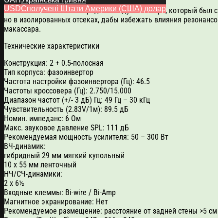
USD
Сполучені Штати Америки (США) долар
EPICON VOKAL имеет гибридный модуль твитера, который был с
но в изолированных отсеках, дабы избежать влияния резонанс
макассара.
Технические характеристики
Конструкция: 2 + 0.5-полосная
Тип корпуса: фазоинвертор
Частота настройки фазоинвертора (Гц): 46.5
Частоты кроссовера (Гц): 2.750/15.000
Диапазон частот (+/- 3 дБ) Гц: 49 Гц – 30 кГц
Чувствительность (2.83V/1м): 89.5 дБ
Номин. импеданс: 6 Ом
Макс. звуковое давление SPL: 111 дБ
Рекомендуемая мощность усилителя: 50 – 300 Вт
ВЧ-динамик:
гибридный 29 мм мягкий купольный
10 x 55 мм ленточный
НЧ/СЧ-динамики:
2 x 6½
Входные клеммы: Bi-wire / Bi-Amp
Магнитное экранирование: Нет
Рекомендуемое размещение: расстояние от задней стены >5 см