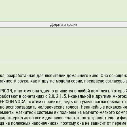
Додати в кошик
онка, разработанная для любителей домашнего кино. Она оснаще
ачности звука, как и другие модели серии, прекрасно согласовыв
PICON, и потому она удачно впишется в любой комплект, который
аботают в сочетаниях с 2.0, 2.1, 5.1-канальной и другими мног
 EPICON VOCAL с этим справится, ведь она умело согласовывает
ерно воспроизводить человеческие голоса. Нелинейные искажени
лементы магнитной системы выполнены из магнито-мягкого компа
характеристик во всем диапазоне частот, он устраняет еще и фа
а на полюсных наконечниках, поэтому она не зависит от перем