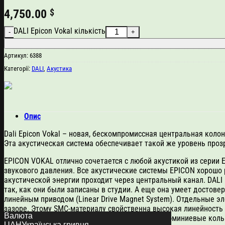
4,750.00
$
DALI Epicon Vokal кількість
Артикул:
6388
Категорії:
DALI
,
Акустика
Опис
Dali Epicon Vokal – новая, бескомпромиссная центральная кол
Эта акустическая система обеспечивает такой же уровень прозр
EPICON VOKAL отлично сочетается с любой акустикой из серии E
звукового давления. Все акустические системы EPICON хорошо р
акустической энергии проходит через центральный канал. DALI
так, как они были записаны в студии. А еще она умеет достов
линейным приводом (Linear Drive Magnet System). Отдельные э
зазоре. Этому SMC-материалу свойственна высокая линейность 
Валюта
Индуктивность звуковой катушки понижают алюминиевые кольц
UAH
Українська гривня