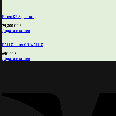
ProAc K6 Signature
29,300.00
$
Додати в кошик
DALI Oberon ON-WALL С
690.00
$
Додати в кошик