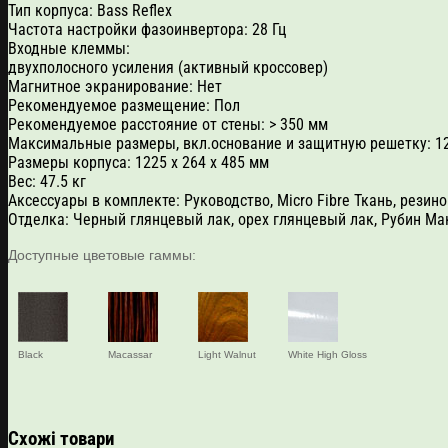
Тип корпуса: Bass Reflex
Частота настройки фазоинвертора: 28 Гц
Входные клеммы:
двухполосного усиления (активный кроссовер)
Магнитное экранирование: Нет
Рекомендуемое размещение: Пол
Рекомендуемое расстояние от стены: > 350 мм
Максимальные размеры, вкл.основание и защитную решетку: 12
Размеры корпуса: 1225 x 264 х 485 мм
Вес: 47.5 кг
Аксессуары в комплекте: Руководство, Micro Fibre Ткань, рез
Отделка: Черный глянцевый лак, орех глянцевый лак, Рубин Ма
Доступные цветовые гаммы:
Black
Macassar
Light Walnut
White High Gloss
Схожі товари