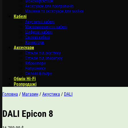
Фонокоректори
Аксесуари для програвачів
Машини та аксесуари для мийки
Кабелі
Акустичні кабелі
Міжкомпонентні кабелі
Цифрові кабелі
Силові кабелі
Конектори
Аксесуари
Стенди під акустику
Стенди під апаратуру
Віброопори
Навушники
Силові фільтри
Обмін Hi-Fi
Розпродажі
Головна
/
Магазин
/
Акустика
/
DALI
DALI Epicon 8