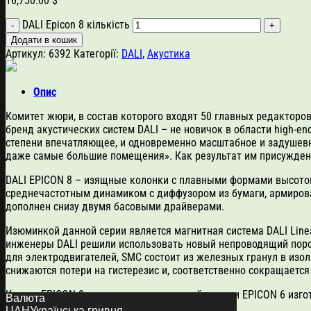
16,750.00
$
DALI Epicon 8 кількість
Додати в кошик
Артикул:
6392
Категорії:
DALI
,
Акустика
Опис
Комитет жюри, в состав которого входят 50 главных редакторо
бренд акустических систем DALI – не новичок в области high-e
степени впечатляющее, и одновременно масштабное и задушевн
даже самые большие помещения». Как результат им присуждено 
DALI EPICON 8 – изящные колонки с плавными формами высото
среднечастотным динамиком с диффузором из бумаги, армиров
дополнен снизу двумя басовыми драйверами.
Изюминкой данной серии является магнитная система DALI Line
инженеры DALI решили использовать новый непроводящий порош
для электродвигателей, SMC состоит из железных гранул в изо
снижаются потери на гистерезис и, соответственно сокращает
Корпус EPICON 8, так же как и у младшей модели EPICON 6 из
Валюта
дерева.
UAH
Українська гривня