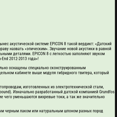
ынес акустической системе EPICON 8 такой вердикт: «Датский
праву назвать «эпическим». Звучание новой акустики в равной
льными деталями. EPICON 8 с легкостью заполняют звуком
End 2012-2013 года»!
ельно оснащены специально сконструированным
ельном кабинете выше модуля гибридного твитера, который
итопроводам, изготовленных из электротехнической стали,
pound). Изначально разработанный датской компанией Grundfos
ие чего уменьшаются вихревые токи, а так же значительно
нным черным лаком или натуральным шпоном разных пород