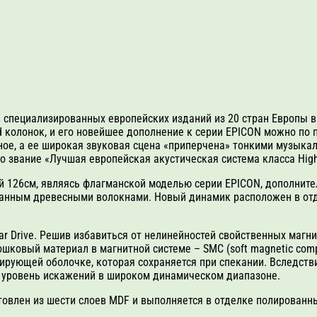
в специализированных европейских изданий из 20 стран Европы в
nd колонок, и его новейшее дополнение к серии EPICON можно по 
ое, а ее широкая звуковая сцена «приперчена» тонкими музыка
звание «Лучшая европейская акустическая система класса High-
й 126см, являясь флагманской моделью серии EPICON, дополнит
анным древесными волокнами. Новый динамик расположен в отд
ar Drive. Решив избавиться от нелинейностей свойственных магн
ковый материал в магнитной системе – SMC (soft magnetic com
лирующей оболочке, которая сохраняется при спекании. Вследств
ся уровень искажений в широком динамическом диапазоне.
готовлен из шести слоев MDF и выполняется в отделке полирова