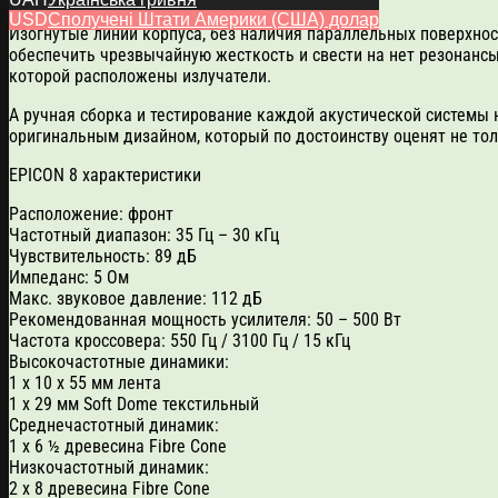
USD
Сполучені Штати Америки (США) долар
Изогнутые линии корпуса, без наличия параллельных поверхнос
обеспечить чрезвычайную жесткость и свести на нет резонансы
которой расположены излучатели.
А ручная сборка и тестирование каждой акустической системы 
оригинальным дизайном, который по достоинству оценят не тол
EPICON 8 характеристики
Расположение: фронт
Частотный диапазон: 35 Гц – 30 кГц
Чувствительность: 89 дБ
Импеданс: 5 Ом
Макс. звуковое давление: 112 дБ
Рекомендованная мощность усилителя: 50 – 500 Вт
Частота кроссовера: 550 Гц / 3100 Гц / 15 кГц
Высокочастотные динамики:
1 х 10 х 55 мм лента
1 х 29 мм Soft Dome текстильный
Среднечастотный динамик:
1 х 6 ½ древесина Fibre Cone
Низкочастотный динамик:
2 х 8 древесина Fibre Cone