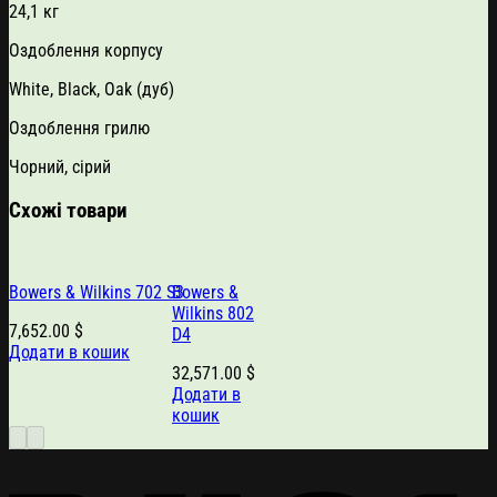
24,1 кг
Оздоблення корпусу
White, Black, Oak (дуб)
Оздоблення грилю
Чорний, сірий
Схожі товари
Bowers & Wilkins 702 S3
Bowers &
Wilkins 802
7,652.00
$
D4
Додати в кошик
32,571.00
$
Додати в
кошик