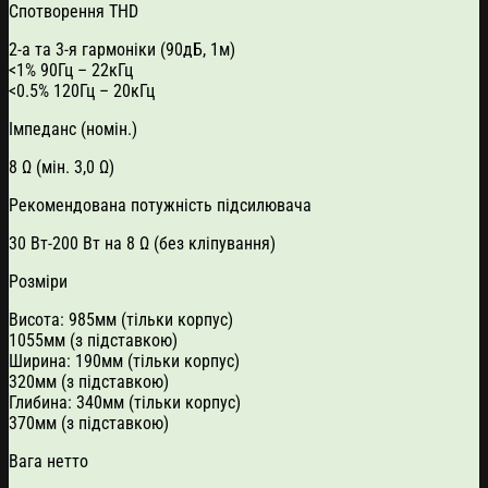
Спотворення THD
2-а та 3-я гармоніки (90дБ, 1м)
<1% 90Гц – 22кГц
<0.5% 120Гц – 20кГц
Імпеданс (номін.)
8 Ω (мін. 3,0 Ω)
Рекомендована потужність підсилювача
30 Вт-200 Вт на 8 Ω (без кліпування)
Розміри
Висота: 985мм (тільки корпус)
1055мм (з підставкою)
Ширина: 190мм (тільки корпус)
320мм (з підставкою)
Глибина: 340мм (тільки корпус)
370мм (з підставкою)
Вага нетто