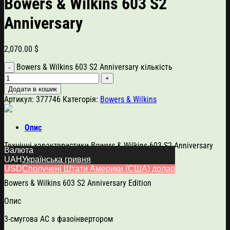
Bowers & Wilkins 603 S2
Anniversary
2,070.00
$
Bowers & Wilkins 603 S2 Anniversary кількість
Додати в кошик
Артикул:
377746
Категорія:
Bowers & Wilkins
Опис
Технічні характеристики Bowers & Wilkins 603 S2 Anniversary
Валюта
Edition
UAH
Українська гривня
Модель
USD
Сполучені Штати Америки (США) долар
Bowers & Wilkins 603 S2 Anniversary Edition
Опис
3-смугова АС з фазоінвертором