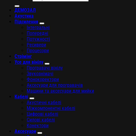
ДЕМОЗАЛ
Акустика
Підсилення
Інтегральні
Попередні
Потужності
Ресивери
Процесори
Стрімінг
Усе для вінілу
Програвачі вінілу
Звукознімачі
Фонокоректори
Аксесуари для програвачів
Машини та аксесуари для мийки
Кабелі
Акустичні кабелі
Міжкомпонентні кабелі
Цифрові кабелі
Силові кабелі
Конектори
Аксесуари