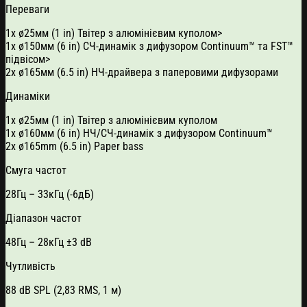
Переваги
1x ø25мм (1 in) Твітер з алюмінієвим куполом>
1x ø150мм (6 in) СЧ-динамік з дифузором Continuum™ та FST™
підвісом>
2x ø165мм (6.5 in) НЧ-драйвера з паперовими дифузорами
Динаміки
1x ø25мм (1 in) Твітер з алюмінієвим куполом
1x ø160мм (6 in) НЧ/СЧ-динамік з дифузором Continuum™
2x ø165mm (6.5 in) Paper bass
Смуга частот
28Гц – 33кГц (-6дБ)
Діапазон частот
48Гц – 28кГц ±3 dB
Чутливість
88 dB SPL (2,83 RMS, 1 м)