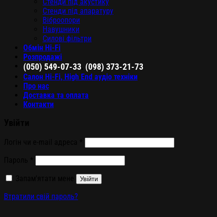
Стенди під акустику
Стенди під апаратуру
Віброопори
Навушники
Силові фільтри
Обмін Hi-Fi
Розпродажі
,
(050) 549-07-33
(098) 373-21-73
Салон Hi-Fi, High End аудіо техніки
Про нас
Доставка та оплата
Контакти
Увійти
Логін чи e-mail адреса
*
Пароль
*
Запам'ятати мене
Увійти
Втратили свій пароль?