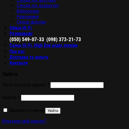
Стенди під акустику
Стенди під апаратуру
Віброопори
Навушники
Силові фільтри
Обмін Hi-Fi
Розпродажі
,
(050) 549-07-33
(098) 373-21-73
Салон Hi-Fi, High End аудіо техніки
Про нас
Доставка та оплата
Контакти
Увійти
Логін чи e-mail адреса
*
Пароль
*
Запам'ятати мене
Увійти
Втратили свій пароль?