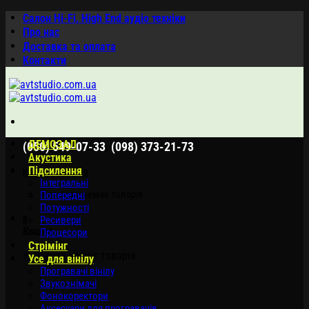
Skip
Салон Hi-Fi, High End аудіо техніки
to
Про нас
content
Доставка та оплата
Контакти
ДЕМОЗАЛ
,
(050) 549-07-33
(098) 373-21-73
Акустика
Підсилення
Кошик /
0.00
$
0
Інтегральні
У кошику немає товарів.
Попередні
Потужності
0
Ресивери
Кошик
Процесори
Стрімінг
У кошику немає товарів.
Усе для вінілу
Програвачі вінілу
Звукознімачі
Фонокоректори
Аксесуари для програвачів