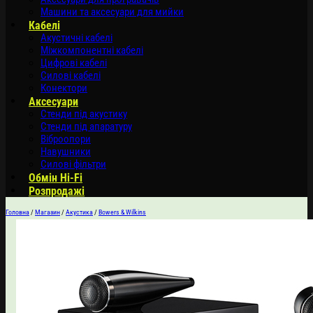
Машини та аксесуари для мийки
Кабелі
Акустичні кабелі
Міжкомпонентні кабелі
Цифрові кабелі
Силові кабелі
Конектори
Аксесуари
Стенди під акустику
Стенди під апаратуру
Віброопори
Навушники
Силові фільтри
Обмін Hi-Fi
Розпродажі
Головна
/
Магазин
/
Акустика
/
Bowers & Wilkins