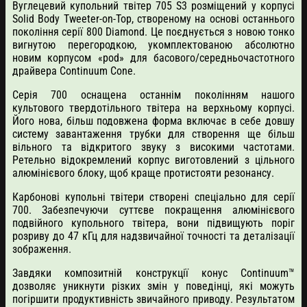
Вуглецевий купольний твітер 705 S3 розміщений у корпусі
Solid Body Tweeter-on-Top, створеному на основі останнього
покоління серії 800 Diamond. Це поєднується з новою тонко
вигнутою перегородкою, укомплектованою абсолютно
новим корпусом «pod» для басового/середньочастотного
драйвера Continuum Cone.
Серія 700 оснащена останнім поколінням нашого
культового твердотільного твітера на верхньому корпусі.
Його нова, більш подовжена форма включає в себе довшу
систему завантаження трубки для створення ще більш
вільного та відкритого звуку з високими частотами.
Ретельно відокремлений корпус виготовлений з цільного
алюмінієвого блоку, щоб краще протистояти резонансу.
Карбонові купольні твітери створені спеціально для серії
700. Забезпечуючи суттєве покращення алюмінієвого
подвійного купольного твітера, вони підвищують поріг
розриву до 47 кГц для надзвичайної точності та деталізації
зображення.
Завдяки композитній конструкції конус Continuum™
дозволяє уникнути різких змін у поведінці, які можуть
погіршити продуктивність звичайного приводу. Результатом