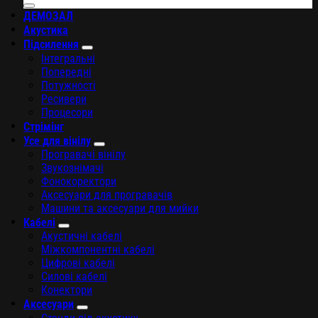
ДЕМОЗАЛ
Акустика
Підсилення
Інтегральні
Попередні
Потужності
Ресивери
Процесори
Стрімінг
Усе для вінілу
Програвачі вінілу
Звукознімачі
Фонокоректори
Аксесуари для програвачів
Машини та аксесуари для мийки
Кабелі
Акустичні кабелі
Міжкомпонентні кабелі
Цифрові кабелі
Силові кабелі
Конектори
Аксесуари