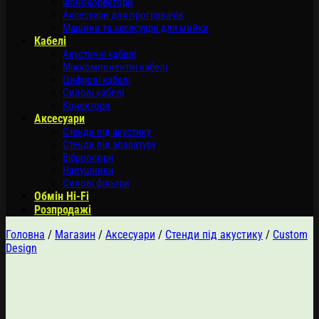
Фонокоректори
Аксесуари для програвачів
Машини та аксесуари для мийки
Кабелі
Акустичні кабелі
Міжкомпонентні кабелі
Цифрові кабелі
Силові кабелі
Конектори
Аксесуари
Стенди під акустику
Стенди під апаратуру
Віброопори
Навушники
Силові фільтри
Обмін Hi-Fi
Розпродажі
Головна
/
Магазин
/
Аксесуари
/
Стенди під акустику
/
Custom
Design