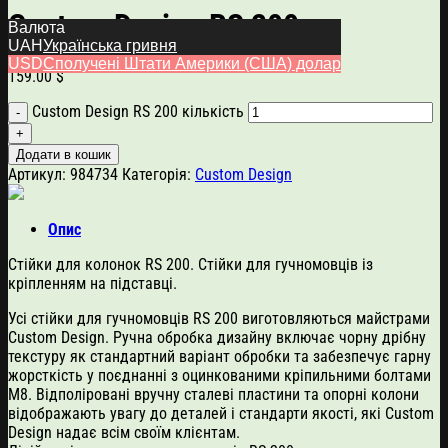
Custom Design RS 200
Валюта
UAH
Українська гривня
USD
Сполучені Штати Америки (США) долар
159.00
$
Custom Design RS 200 кількість
Додати в кошик
Артикул:
984734
Категорія:
Custom Design
Опис
Стійки для колонок RS 200. Стійки для гучномовців із
кріпленням на підставці.
Усі стійки для гучномовців RS 200 виготовляються майстрами
Custom Design. Ручна обробка дизайну включає чорну дрібну
текстуру як стандартний варіант обробки та забезпечує гарну
жорсткість у поєднанні з оцинкованими кріпильними болтами
M8. Відполіровані вручну сталеві пластини та опорні колони
відображають увагу до деталей і стандарти якості, які Custom
Design надає всім своїм клієнтам.