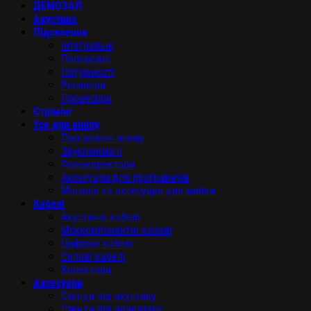
ДЕМОЗАЛ
Акустика
Підсилення
Інтегральні
Попередні
Потужності
Ресивери
Процесори
Стрімінг
Усе для вінілу
Програвачі вінілу
Звукознімачі
Фонокоректори
Аксесуари для програвачів
Машини та аксесуари для мийки
Кабелі
Акустичні кабелі
Міжкомпонентні кабелі
Цифрові кабелі
Силові кабелі
Конектори
Аксесуари
Стенди під акустику
Стенди під апаратуру