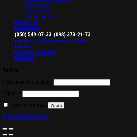
Віброопори
Навушники
Силові фільтри
Обмін Hi-Fi
Розпродажі
,
(050) 549-07-33
(098) 373-21-73
Салон Hi-Fi, High End аудіо техніки
Про нас
Доставка та оплата
Контакти
Увійти
Логін чи e-mail адреса
*
Пароль
*
Запам'ятати мене
Увійти
Втратили свій пароль?