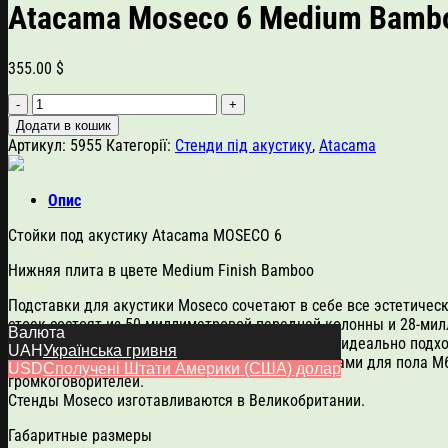
Atacama Moseco 6 Medium Bamb
355.00
$
Atacama
Moseco
Додати в кошик
6
Артикул:
5955
Категорії:
Стенди під акустику
,
Atacama
Medium
Bamboo
кількість
Опис
Стойки под акустику Atacama MOSECO 6
Нижняя плита в цвете Medium Finish Bamboo
Подставки для акустики Moseco сочетают в себе все эстетичес
стоек состоят из 50-миллиметровой передней колонны и 28-ми
Валюта
Moseco не только отлично выглядит, но и также идеально под
UAH
Українська гривня
Все Moseco поставляются с регулируемыми шипами для пола M6
USD
Сполучені Штати Америки (США) долар
громкоговорителей.
Стенды Moseco изготавливаются в Великобритании.
Габаритные размеры