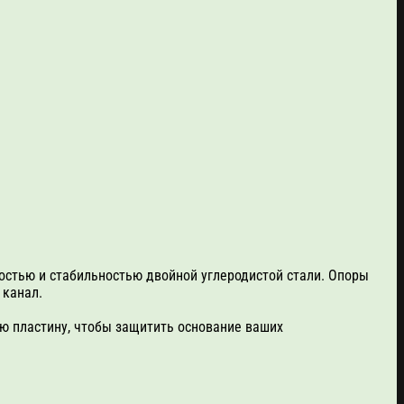
остью и стабильностью двойной углеродистой стали.
Опоры
 канал.
ю пластину, чтобы защитить основание ваших