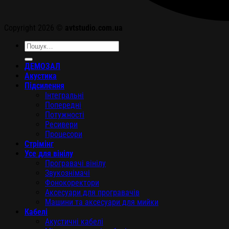
Copyright 2026 ©
avtstudio.com.ua
Шукати:
ДЕМОЗАЛ
Акустика
Підсилення
Інтегральні
Попередні
Потужності
Ресивери
Процесори
Стрімінг
Усе для вінілу
Програвачі вінілу
Звукознімачі
Фонокоректори
Аксесуари для програвачів
Машини та аксесуари для мийки
Кабелі
Акустичні кабелі