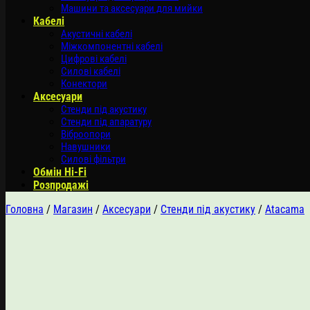
Машини та аксесуари для мийки
Кабелі
Акустичні кабелі
Міжкомпонентні кабелі
Цифрові кабелі
Силові кабелі
Конектори
Аксесуари
Стенди під акустику
Стенди під апаратуру
Віброопори
Навушники
Силові фільтри
Обмін Hi-Fi
Розпродажі
Головна
/
Магазин
/
Аксесуари
/
Стенди під акустику
/
Atacama