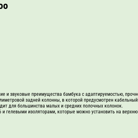
oo
кие и звуковые преимущества бамбука с адаптируемостью, прочн
ллиметровой задней колонны, в которой предусмотрен кабельный
ходит для большинства малых и средних
полочных колонок.
 и гелевыми изоляторами, которые можно установить на верхню