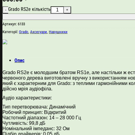
Grado RS2e кількість
Артикул:
6133
Категорії:
Grado
,
Аксесуари
,
Навушники
Опис
Grado RS2e є молодшим братом RS1e, але настільки ж ест
червоного дерева виготовлені вручну з використанням но
який є характерним для Grado: з теплими гармонійними к
дійсно мрія аудіофіла.
Аудіо характеристики:
Тип перетворювача: Динамічний
Робочий принцип: Відкритий
Частотний діапазон: 14 – 28 000 Гц
Чутливість: 99,8 дБ
Номінальний імпеданс: 32 Ом
Підбір драйверів: 0.05 дБ