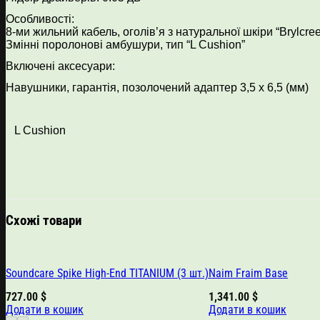
Особливості:
8-ми жильний кабель, оголів’я з натуральної шкіри “Brylcree
Змінні поролонові амбушури, тип “L Cushion”
Включені аксесуари:
Навушники, гарантія, позолочений адаптер 3,5 х 6,5 (мм)
L Cushion
Схожі товари
Soundcare Spike High-End TITANIUM (3 шт.)
Naim Fraim Base
727.00
$
1,341.00
$
Додати в кошик
Додати в кошик