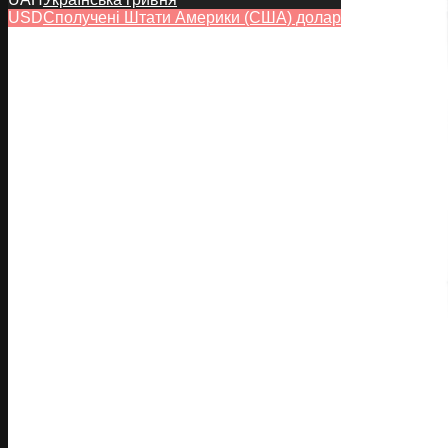
USD
Сполучені Штати Америки (США) долар