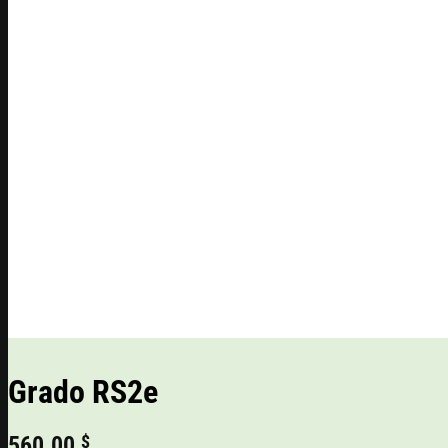
Grado RS2e
560.00
$