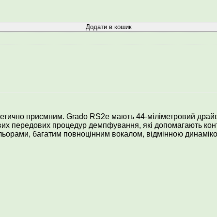
Додати в кошик
етично приємним. Grado RS2e мають 44-міліметровий драйве
вих передових процедур демпфування, які допомагають конт
ольорами, багатим повноцінним вокалом, відмінною динамік