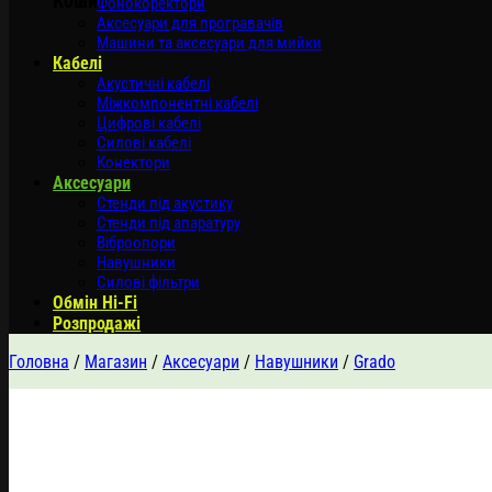
Кошик
Фонокоректори
Аксесуари для програвачів
Машини та аксесуари для мийки
Кабелі
Акустичні кабелі
Міжкомпонентні кабелі
Цифрові кабелі
Силові кабелі
Конектори
Аксесуари
Стенди під акустику
Стенди під апаратуру
Віброопори
Навушники
Силові фільтри
Обмін Hi-Fi
Розпродажі
Головна
/
Магазин
/
Аксесуари
/
Навушники
/
Grado