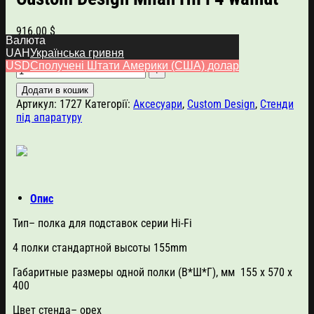
916.00
$
Валюта
UAH
Українська гривня
Custom Design Milan HiFi 4 walnut кількість
USD
Сполучені Штати Америки (США) долар
Додати в кошик
Артикул:
1727
Категорії:
Аксесуари
,
Custom Design
,
Стенди
під апаратуру
Опис
Тип
– полка для подставок серии Hi-Fi
4 полки стандартной высоты 155mm
Габаритные размеры одной полки (В*Ш*Г), мм
155 x 570 x
400
Цвет стенда
– орех