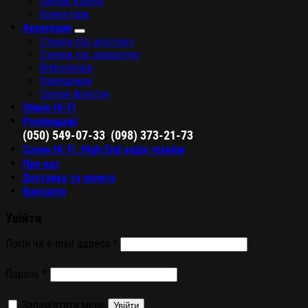
Силові кабелі
Конектори
Аксесуари
Стенди під акустику
Стенди під апаратуру
Віброопори
Навушники
Силові фільтри
Обмін Hi-Fi
Розпродажі
,
(050) 549-07-33
(098) 373-21-73
Салон Hi-Fi, High End аудіо техніки
Про нас
Доставка та оплата
Контакти
Увійти
Логін чи e-mail адреса
*
Пароль
*
Запам'ятати мене
Увійти