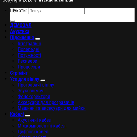
Шукати:
ДЕМОЗАЛ
Акустика
Підсилення
Інтегральні
Попередні
Потужності
Ресивери
Процесори
Стрімінг
Усе для вінілу
Програвачі вінілу
Звукознімачі
Фонокоректори
Аксесуари для програвачів
Машини та аксесуари для мийки
Кабелі
Акустичні кабелі
Міжкомпонентні кабелі
Цифрові кабелі