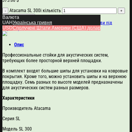
375.00
$
Atacama SL 300i кількість
Додати в кошик
Валюта
Артикул:
617
Категорії:
Аксесуари
,
Atacama
,
Стенди під
UAH
Українська гривня
USD
Сполучені Штати Америки (США) долар
акустику
Опис
Профессиональные стойки для акустических систем,
требующих более просторной верхней площадки.
В комплект входят большие шипы для установки на ковровые
покрытия. Кроме того, можно установить шипы и на верхнюю
площадку. Семь разных по высоте моделей предназначены
для акустических систем разных размеров.
Характеристики
Производитель Atacama
Серия SL
Модель SL 300