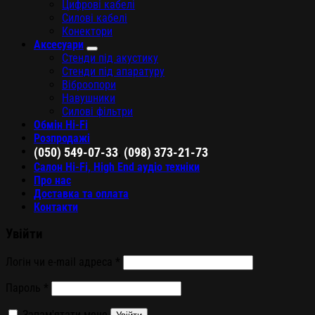
Цифрові кабелі
Силові кабелі
Конектори
Аксесуари
Стенди під акустику
Стенди під апаратуру
Віброопори
Навушники
Силові фільтри
Обмін Hi-Fi
Розпродажі
,
(050) 549-07-33
(098) 373-21-73
Салон Hi-Fi, High End аудіо техніки
Про нас
Доставка та оплата
Контакти
Увійти
Логін чи e-mail адреса
*
Пароль
*
Запам'ятати мене