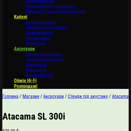
Фонокоректори
Аксесуари для програвачів
Машини та аксесуари для мийки
Кабелі
Акустичні кабелі
Міжкомпонентні кабелі
Цифрові кабелі
Силові кабелі
Конектори
Аксесуари
Стенди під акустику
Стенди під апаратуру
Віброопори
Навушники
Силові фільтри
Обмін Hi-Fi
Розпродажі
Головна
/
Магазин
/
Аксесуари
/
Стенди під акустику
/
Atacama
Atacama SL 300i