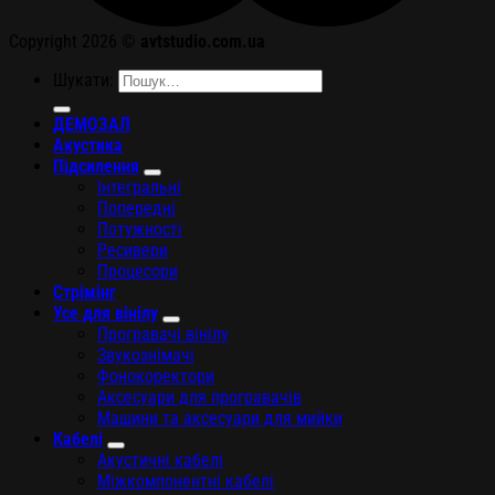
Copyright 2026 ©
avtstudio.com.ua
Шукати:
ДЕМОЗАЛ
Акустика
Підсилення
Інтегральні
Попередні
Потужності
Ресивери
Процесори
Стрімінг
Усе для вінілу
Програвачі вінілу
Звукознімачі
Фонокоректори
Аксесуари для програвачів
Машини та аксесуари для мийки
Кабелі
Акустичні кабелі
Міжкомпонентні кабелі