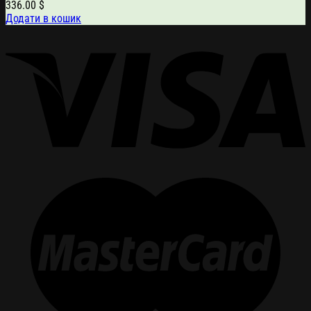
336.00
$
Додати в кошик