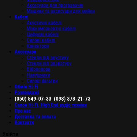
Аксесуари для програвачів
Машини та аксесуари для мийки
Кабелі
Акустичні кабелі
Міжкомпонентні кабелі
Цифрові кабелі
Силові кабелі
Конектори
Аксесуари
Стенди під акустику
Стенди під апаратуру
Віброопори
Навушники
Силові фільтри
Обмін Hi-Fi
Розпродажі
,
(050) 549-07-33
(098) 373-21-73
Салон Hi-Fi, High End аудіо техніки
Про нас
Доставка та оплата
Контакти
Увійти