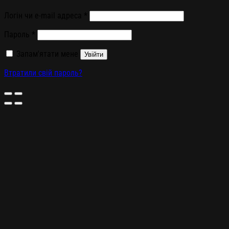
Логін чи e-mail адреса
*
Пароль
*
Запам'ятати мене
Увійти
Втратили свій пароль?