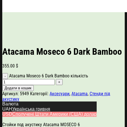
Atacama Moseco 6 Dark Bamboo
355.00
$
Atacama Moseco 6 Dark Bamboo кількість
Додати в кошик
Артикул:
5949
Категорії:
Аксесуари
,
Atacama
,
Стенди під
акустику
Валюта
UAH
Українська гривня
USD
Сполучені Штати Америки (США) долар
Опис
Стойки под акустику Atacama MOSECO 6