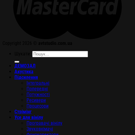
Copyright 2026 ©
avtstudio.com.ua
Шукати:
ДЕМОЗАЛ
Акустика
Підсилення
Інтегральні
Попередні
Потужності
Ресивери
Процесори
Стрімінг
Усе для вінілу
Програвачі вінілу
Звукознімачі
Фонокоректори