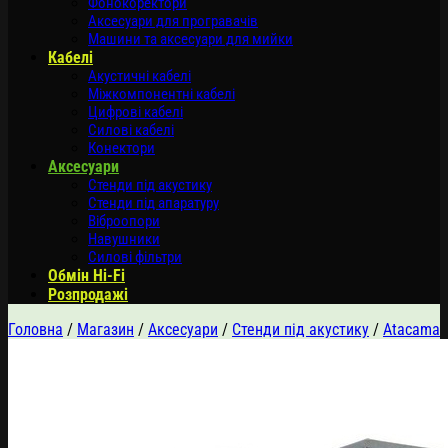
Фонокоректори
Аксесуари для програвачів
Машини та аксесуари для мийки
Кабелі
Акустичні кабелі
Міжкомпонентні кабелі
Цифрові кабелі
Силові кабелі
Конектори
Аксесуари
Стенди під акустику
Стенди під апаратуру
Віброопори
Навушники
Силові фільтри
Обмін Hi-Fi
Розпродажі
Головна
/
Магазин
/
Аксесуари
/
Стенди під акустику
/
Atacama