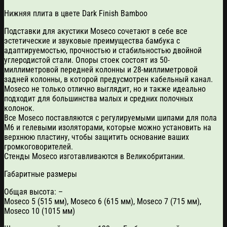
Нижняя плита в цвете Dark Finish Bamboo
Подставки для акустики Moseco сочетают в себе все
эстетические и звуковые преимущества бамбука с
адаптируемостью, прочностью и стабильностью двойной
углеродистой стали.
Опоры стоек состоят из 50-
миллиметровой передней колонны и 28-миллиметровой
задней колонны, в которой предусмотрен кабельный канал.
Moseco не только отлично выглядит, но и также идеально
подходит для большинства малых и средних
полочных
колонок.
Все Moseco поставляются с регулируемыми шипами для пола
M6 и гелевыми изоляторами, которые можно установить на
верхнюю пластину, чтобы защитить основание ваших
громкоговорителей.
Стенды Moseco изготавливаются в Великобритании.
Габаритные размеры
Общая высота: –
Moseco 5 (515 мм), Moseco 6 (615 мм), Moseco 7 (715 мм),
Moseco 10 (1015 мм)