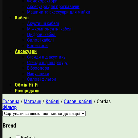
Фонокоректори
Аксесуари для програвачів
Машини та аксесуари для мийки
Кабелі
Акустичні кабелі
Міжкомпонентні кабелі
Цифрові кабелі
Силові кабелі
Конектори
Аксесуари
Стенди під акустику
Стенди під апаратуру
Віброопори
Навушники
Силові фільтри
Обмін Hi-Fi
Розпродажі
Головна
/
Магазин
/
Кабелі
/
Силові кабелі
/
Cardas
Фільтр
Brend
Кабелі