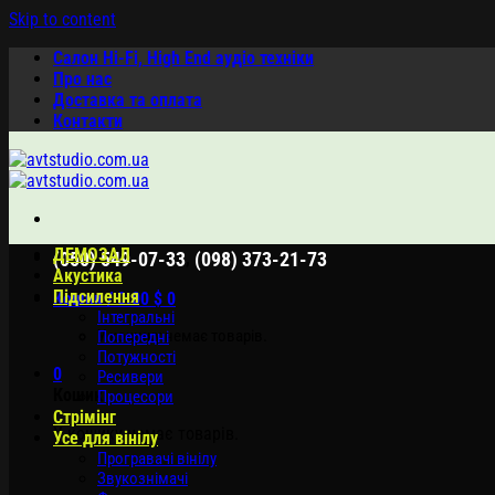
Skip to content
Салон Hi-Fi, High End аудіо техніки
Про нас
Доставка та оплата
Контакти
ДЕМОЗАЛ
,
(050) 549-07-33
(098) 373-21-73
Акустика
Підсилення
Кошик /
0.00
$
0
Інтегральні
У кошику немає товарів.
Попередні
Потужності
0
Ресивери
Кошик
Процесори
Стрімінг
У кошику немає товарів.
Усе для вінілу
Програвачі вінілу
Звукознімачі