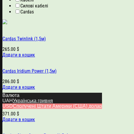
Силові кабелі
Cardas
Cardas Twinlink (1,5м)
265.00
$
Додати в кошик
Cardas Iridium Power (1,5м)
286.00
$
Додати в кошик
Валюта
UAH
Українська гривня
Cardas Parsec Power (1,5м)
USD
Сполучені Штати Америки (США) долар
371.00
$
Додати в кошик