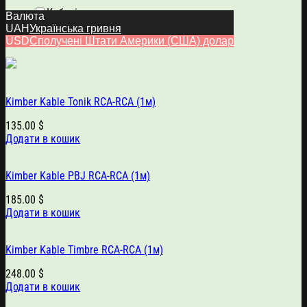
Кабелі
Валюта
Міжкомпонентні кабелі
UAH
Українська гривня
Kimber Kable
USD
Сполучені Штати Америки (США) долар
Kimber Kable Tonik RCA-RCA (1м)
135.00
$
Додати в кошик
Kimber Kable PBJ RCA-RCA (1м)
185.00
$
Додати в кошик
Kimber Kable Timbre RCA-RCA (1м)
248.00
$
Додати в кошик