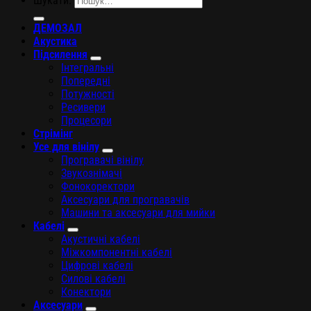
Шукати:
ДЕМОЗАЛ
Акустика
Підсилення
Інтегральні
Попередні
Потужності
Ресивери
Процесори
Стрімінг
Усе для вінілу
Програвачі вінілу
Звукознімачі
Фонокоректори
Аксесуари для програвачів
Машини та аксесуари для мийки
Кабелі
Акустичні кабелі
Міжкомпонентні кабелі
Цифрові кабелі
Силові кабелі
Конектори
Аксесуари