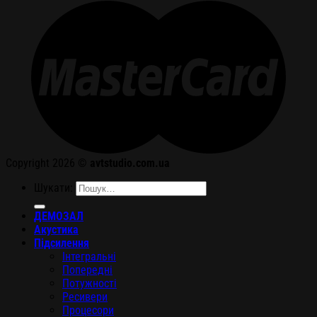
Copyright 2026 ©
avtstudio.com.ua
Шукати:
ДЕМОЗАЛ
Акустика
Підсилення
Інтегральні
Попередні
Потужності
Ресивери
Процесори