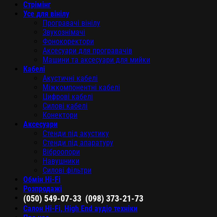
Стрімінг
Усе для вінілу
Програвачі вінілу
Звукознімачі
Фонокоректори
Аксесуари для програвачів
Машини та аксесуари для мийки
Кабелі
Акустичні кабелі
Міжкомпонентні кабелі
Цифрові кабелі
Силові кабелі
Конектори
Аксесуари
Стенди під акустику
Стенди під апаратуру
Віброопори
Навушники
Силові фільтри
Обмін Hi-Fi
Розпродажі
,
(050) 549-07-33
(098) 373-21-73
Салон Hi-Fi, High End аудіо техніки