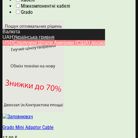
Міжкомпонентні кабелі
Grado
Валюта
UAH
Українська гривня
USD
Сполучені Штати Америки (США) долар
Grado Mini Adaptor Cable