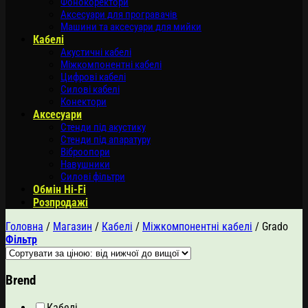
Фонокоректори
Аксесуари для програвачів
Машини та аксесуари для мийки
Кабелі
Акустичні кабелі
Міжкомпонентні кабелі
Цифрові кабелі
Силові кабелі
Конектори
Аксесуари
Стенди під акустику
Стенди під апаратуру
Віброопори
Навушники
Силові фільтри
Обмін Hi-Fi
Розпродажі
Головна
/
Магазин
/
Кабелі
/
Міжкомпонентні кабелі
/
Grado
Фільтр
Brend
Кабелі