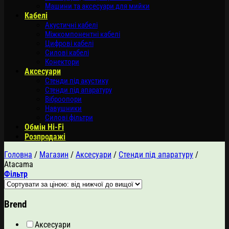
Машини та аксесуари для мийки
Кабелі
Акустичні кабелі
Міжкомпонентні кабелі
Цифрові кабелі
Силові кабелі
Конектори
Аксесуари
Стенди під акустику
Стенди під апаратуру
Віброопори
Навушники
Силові фільтри
Обмін Hi-Fi
Розпродажі
Головна
/
Магазин
/
Аксесуари
/
Стенди під апаратуру
/
Atacama
Фільтр
Brend
Аксесуари