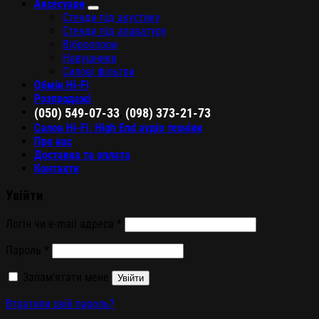
Аксесуари
Стенди під акустику
Стенди під апаратуру
Віброопори
Навушники
Силові фільтри
Обмін Hi-Fi
Розпродажі
,
(050) 549-07-33
(098) 373-21-73
Салон Hi-Fi, High End аудіо техніки
Про нас
Доставка та оплата
Контакти
Увійти
Логін чи e-mail адреса
*
Пароль
*
Запам'ятати мене
Увійти
Втратили свій пароль?