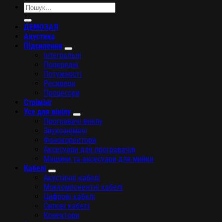
Шукати:
ДЕМОЗАЛ
Акустика
Підсилення
Інтегральні
Попередні
Потужності
Ресивери
Процесори
Стрімінг
Усе для вінілу
Програвачі вінілу
Звукознімачі
Фонокоректори
Аксесуари для програвачів
Машини та аксесуари для мийки
Кабелі
Акустичні кабелі
Міжкомпонентні кабелі
Цифрові кабелі
Силові кабелі
Конектори