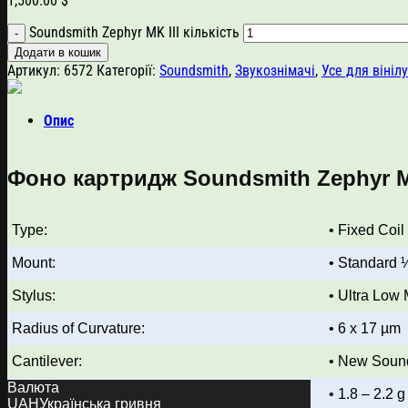
1,500.00
$
Soundsmith Zephyr MK III кількість
Додати в кошик
Артикул:
6572
Категорії:
Soundsmith
,
Звукознімачі
,
Усе для вінілу
Опис
Фоно картридж
Soundsmith
Zephyr M
Type:
• Fixed Coil
Mount:
• Standard 
Stylus:
• Ultra Low
Radius of Curvature:
• 6 x 17 µm
Cantilever:
• New Soun
Валюта
Recommended Tracking Force:
• 1.8 – 2.2 g
UAH
Українська гривня