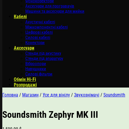
Фонокоректори
Аксесуари для програвачів
Машини та аксесуари для мийки
Кабелі
Акустичні кабелі
Міжкомпонентні кабелі
Цифрові кабелі
Силові кабелі
Конектори
Аксесуари
Стенди під акустику
Стенди під апаратуру
Віброопори
Навушники
Силові фільтри
Обмін Hi-Fi
Розпродажі
Головна
/
Магазин
/
Усе для вінілу
/
Звукознімачі
/
Soundsmith
Soundsmith Zephyr MK III