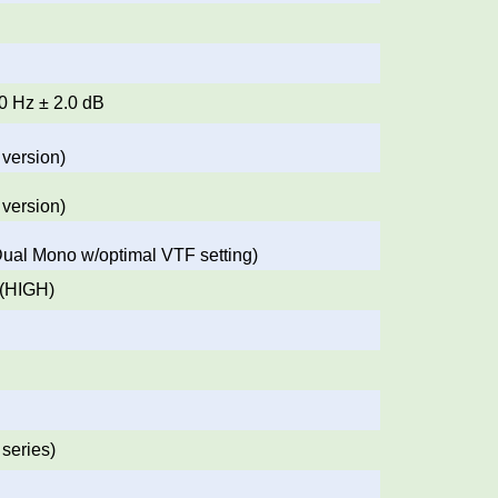
0 Hz ± 2.0 dB
 version)
 version)
Dual Mono w/optimal VTF setting)
 (HIGH)
 series)