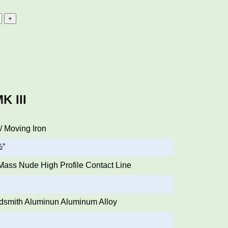
K III
 / Moving Iron
½”
 Mass Nude High Profile Contact Line
dsmith Aluminun Aluminum Alloy