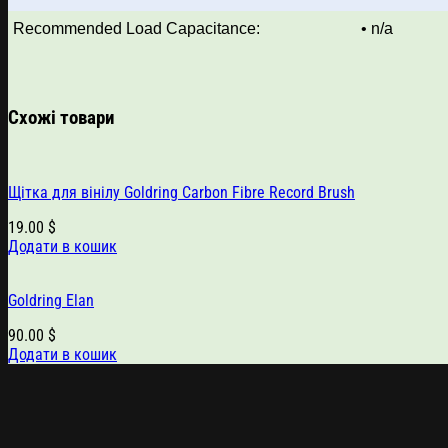
Recommended Load Capacitance:
• n/a
Схожі товари
Щітка для вінілу Goldring Carbon Fibre Record Brush
19.00
$
Додати в кошик
Goldring Elan
90.00
$
Додати в кошик