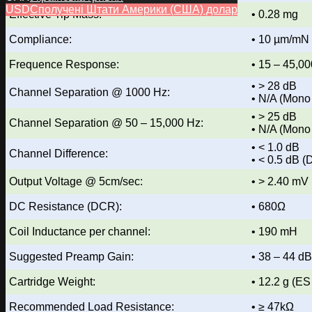
USD
Сполучені Штати Америки (США) долар
Effective Tip Mass:
• 0.28 mg
Compliance:
• 10 µm/mN
Frequence Response:
• 15 – 45,00
• > 28 dB
Channel Separation @ 1000 Hz:
• N/A (Mono
• > 25 dB
Channel Separation @ 50 – 15,000 Hz:
• N/A (Mono
• < 1.0 dB
Channel Difference:
• < 0.5 dB (
Output Voltage @ 5cm/sec:
• > 2.40 mV
DC Resistance (DCR):
• 680Ω
Coil Inductance per channel:
• 190 mH
Suggested Preamp Gain:
• 38 – 44 dB
Cartridge Weight:
• 12.2 g (ES
Recommended Load Resistance:
• ≥ 47kΩ