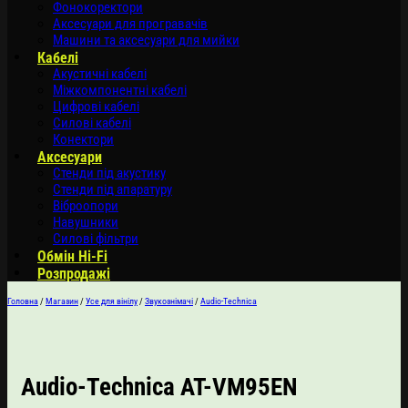
Фонокоректори
Аксесуари для програвачів
Машини та аксесуари для мийки
Кабелі
Акустичні кабелі
Міжкомпонентні кабелі
Цифрові кабелі
Силові кабелі
Конектори
Аксесуари
Стенди під акустику
Стенди під апаратуру
Віброопори
Навушники
Силові фільтри
Обмін Hi-Fi
Розпродажі
Головна
/
Магазин
/
Усе для вінілу
/
Звукознімачі
/
Audio-Technica
Audio-Technica AT-VM95EN