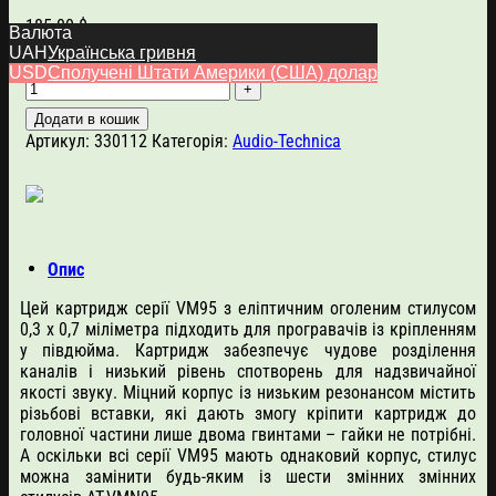
185.00
$
Валюта
UAH
Українська гривня
Audio-Technica AT-VM95EN кількість
USD
Сполучені Штати Америки (США) долар
Додати в кошик
Артикул:
330112
Категорія:
Audio-Technica
Опис
Цей картридж серії VM95 з еліптичним оголеним стилусом
0,3 x 0,7 міліметра підходить для програвачів із кріпленням
у півдюйма. Картридж забезпечує чудове розділення
каналів і низький рівень спотворень для надзвичайної
якості звуку. Міцний корпус із низьким резонансом містить
різьбові вставки, які дають змогу кріпити картридж до
головної частини лише двома гвинтами – гайки не потрібні.
А оскільки всі серії VM95 мають однаковий корпус, стилус
можна замінити будь-яким із шести змінних змінних