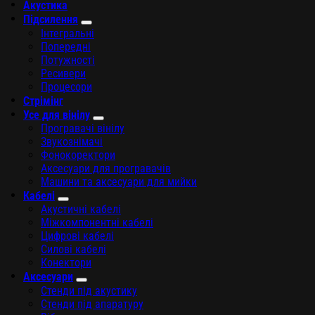
Акустика
Підсилення
Інтегральні
Попередні
Потужності
Ресивери
Процесори
Стрімінг
Усе для вінілу
Програвачі вінілу
Звукознімачі
Фонокоректори
Аксесуари для програвачів
Машини та аксесуари для мийки
Кабелі
Акустичні кабелі
Міжкомпонентні кабелі
Цифрові кабелі
Силові кабелі
Конектори
Аксесуари
Стенди під акустику
Стенди під апаратуру