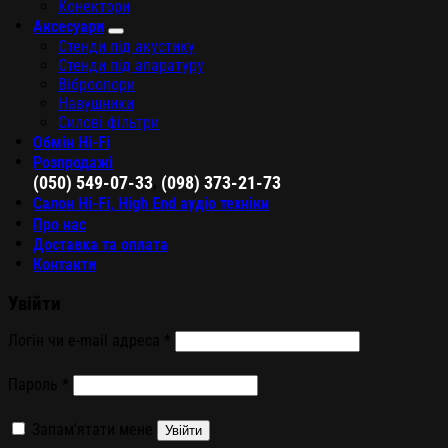
Конектори
Аксесуари
Стенди під акустику
Стенди під апаратуру
Віброопори
Навушники
Силові фільтри
Обмін Hi-Fi
Розпродажі
,
(050) 549-07-33
(098) 373-21-73
Салон Hi-Fi, High End аудіо техніки
Про нас
Доставка та оплата
Контакти
Увійти
Логін чи e-mail адреса
*
Пароль
*
Запам'ятати мене
Увійти