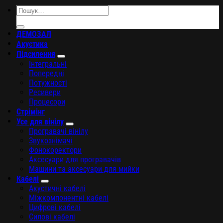
Шукати:
ДЕМОЗАЛ
Акустика
Підсилення
Інтегральні
Попередні
Потужності
Ресивери
Процесори
Стрімінг
Усе для вінілу
Програвачі вінілу
Звукознімачі
Фонокоректори
Аксесуари для програвачів
Машини та аксесуари для мийки
Кабелі
Акустичні кабелі
Міжкомпонентні кабелі
Цифрові кабелі
Силові кабелі