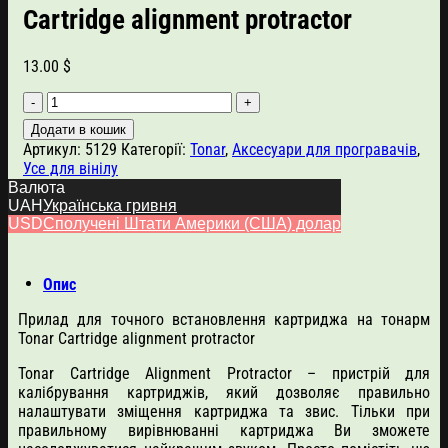
Cartridge alignment protractor
13.00
$
Прилад
для
Додати в кошик
точного
Артикул:
5129
Категорії:
Tonar
,
Аксесуари для програвачів
,
встановлення
Усе для вінілу
картриджа
Валюта
на
UAH
Українська гривня
тонарм
USD
Сполучені Штати Америки (США) долар
Tonar
Cartridge
alignment
Опис
protractor
кількість
Прилад для точного встановлення картриджа на тонарм
Tonar Cartridge alignment protractor
Tonar Cartridge Alignment Protractor – пристрій для
калібрування картриджів, який дозволяє правильно
налаштувати зміщення картриджа та звис. Тільки при
правильному вирівнюванні картриджа Ви зможете