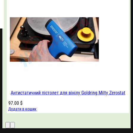
Антистатичний пістолет для вінілу Goldring Milty Zerostat
97.00
$
Додати в кошик