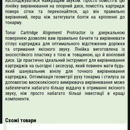
насолоджуватися найкращим звуком. Просто помістіть цю
лінійку вирівнювання на опорний диск, помістіть картридж
поверх сітки та переконайтеся, що він правильно
вирівняний, перш ніж затягувати болти на кріпленні до
тонарму.
Tonar Cartridge Alignment Protractor із дзеркальною
поверхнею дозволяє вам правильно бачити та вирівнювати
стілус картриджа для оптимального відстеження доріжки
та отримання якісного звуку. Лінійка виготовлена ​​із
зносостійкого пластику з тією ж товщиною, що й вініловий
диск. Це практично ідеальний інструмент для вирівнювання
картриджів на сьогодні і аксесуар, який повинен мати будь-
який шанувальник вінілу для точного вирівнювання
картриджа. Оптимізація геометрії руху тонарма і стилуса за
допомогою високоякісного вимірювача вирівнювання може
забезпечити набагато більшу віддачу в отриманні якісного
звуку, ніж просто набагато більші інвестиції в кращі
компоненти.
Схожі товари