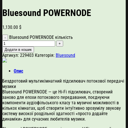
Bluesound POWERNODE
1,130.00
$
Bluesound POWERNODE кількість
Додати в кошик
Артикул:
229403
Категорія:
Bluesound
Опис
Бездротовий мультикімнатний підсилювач потокової передачі
музики
Bluesound POWERNODE — це Hi-Fi підсилювач, створений
заново для епохи потокового передавання, поєднуючи
компоненти аудіофільського класу та музичні можливості в
кількох кімнатах, щоб створити інтуїтивно зрозумілу звукову
систему високої роздільної здатності «просто додайте
динаміки» для сучасних любителів музики.