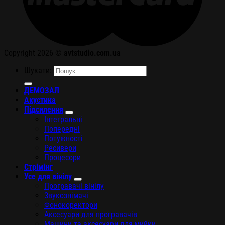
Copyright 2026 ©
avtstudio.com.ua
Шукати:
ДЕМОЗАЛ
Акустика
Підсилення
Інтегральні
Попередні
Потужності
Ресивери
Процесори
Стрімінг
Усе для вінілу
Програвачі вінілу
Звукознімачі
Фонокоректори
Аксесуари для програвачів
Машини та аксесуари для мийки