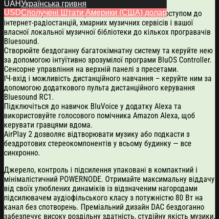
музики без перерв.
UAH
Українська гривня
USD
Сполучені Штати Америки (США) долар
Потокове аудіо високої роздільної здатності з доступом до
інтернет-радіостанцій, хмарних музичних сервісів і вашої
власної локальної музичної бібліотеки до кількох програвачів
Bluesound.
Створюйте бездоганну багатокімнатну систему та керуйте нею
за допомогою інтуїтивно зрозумілої програми BluOS Controller.
Сенсорне управління на верхній панелі з пресетами.
ІЧ-вхід і можливість дистанційного навчання – керуйте ним за
допомогою додаткового пульта дистанційного керування
Bluesound RC1.
Підключіться до навичок BluVoice у додатку Alexa та
використовуйте голосового помічника Amazon Alexa, щоб
керувати гравцями вдома.
AirPlay 2 дозволяє відтворювати музику або подкасти з
бездротових стереокомпонентів у всьому будинку — все
синхронно.
Джерело, контроль і підсилення упаковані в компактний і
мінімалістичний POWERNODE. Отримайте максимальну віддачу
від своїх улюблених динаміків із відзначеним нагородами
підсилювачем аудіофільського класу з потужністю 80 Вт на
канал без спотворень. Преміальний дизайн DAC бездоганно
забезпечує високу роздільну здатність, студійну якість музики,