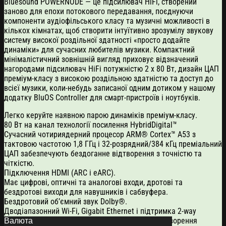
Bluesound POWERNODE — це підсилювач HiFi, створений
заново для епохи потокового передавання, поєднуючи
компоненти аудіофільського класу та музичні можливості в
кількох кімнатах, щоб створити інтуїтивно зрозумілу звукову
систему високої роздільної здатності «просто додайте
динаміки» для сучасних любителів музики. Компактний
мінімалістичний зовнішній вигляд приховує відзначений
нагородами підсилювач HiFi потужністю 2 x 80 Вт, дизайн ЦАП
преміум-класу з високою роздільною здатністю та доступ до
всієї музики, коли-небудь записаної одним дотиком у нашому
додатку BluOS Controller для смарт-пристроїв і ноутбуків.
Легко керуйте наявною парою динаміків преміум-класу.
80 Вт на канал технології посилення HybridDigital™
Сучасний чотириядерний процесор ARM® Cortex™ A53 з
тактовою частотою 1,8 ГГц і 32-розрядний/384 кГц преміальний
ЦАП забезпечують бездоганне відтворення з точністю та
чіткістю.
Підключення HDMI (ARC і eARC).
Має цифрові, оптичні та аналогові входи, дротові та
бездротові виходи для навушників і сабвуфера.
Бездротовий об’ємний звук Dolby®.
Дводіапазонний Wi-Fi, Gigabit Ethernet і підтримка 2-way
Bluetooth aptX™ HD Bluetooth забезпечують відтворення
Валюта