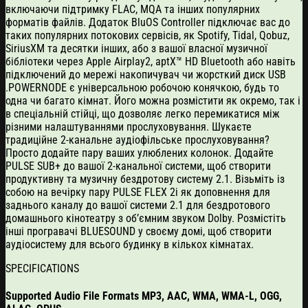
включаючи підтримку FLAC, MQA та інших популярних
форматів файлів. Додаток BluOS Controller підключає вас до
таких популярних потокових сервісів, як Spotify, Tidal, Qobuz,
SiriusXM та десятки інших, або з вашої власної музичної
бібліотеки через Apple Airplay2, aptX™ HD Bluetooth або навіть
підключений до мережі накопичувач чи жорсткий диск USB
.POWERNODE є універсальною робочою конячкою, будь то
одна чи багато кімнат. Його можна розмістити як окремо, так і
в спеціальній стійці, що дозволяє легко перемикатися між
різними налаштуваннями прослуховування. Шукаєте
традиційне 2-канальне аудіофільське прослуховування?
Просто додайте пару ваших улюблених колонок. Додайте
PULSE SUB+ до вашої 2-канальної системи, щоб створити
продуктивну та музичну бездротову систему 2.1. Візьміть із
собою на вечірку пару PULSE FLEX 2i як доповнення для
заднього каналу до вашої системи 2.1 для бездротового
домашнього кінотеатру з об’ємним звуком Dolby. Розмістіть
інші програвачі BLUESOUND у своєму домі, щоб створити
аудіосистему для всього будинку в кількох кімнатах.
SPECIFICATIONS
Supported Audio File Formats MP3, AAC, WMA, WMA-L, OGG,