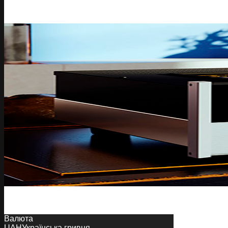
Валюта
UAH
Українська гривня