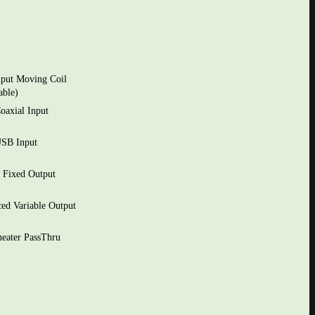
put Moving Coil
able)
Coaxial Input
USB Input
 Fixed Output
ed Variable Output
eater PassThru