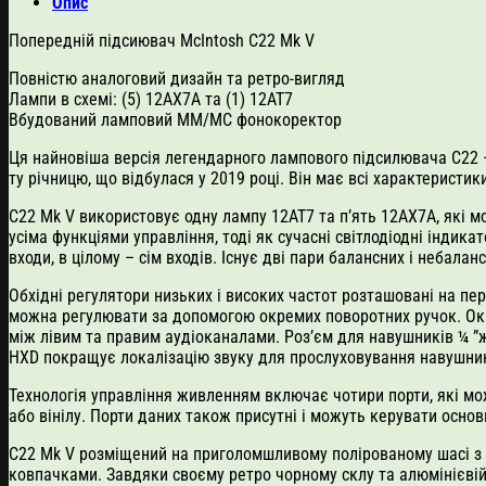
Опис
Попередній підсиювач McIntosh C22 Mk V
Повністю аналоговий дизайн та ретро-вигляд
Лампи в схемі: (5) 12AX7A та (1) 12AT7
Вбудований ламповий ММ/МС фонокоректор
Ця найновіша версія легендарного лампового підсилювача C22 –
ту річницю, що відбулася у 2019 році. Він має всі характерист
C22 Mk V використовує одну лампу 12AT7 та п’ять 12AX7A, які 
усіма функціями управління, тоді як сучасні світлодіодні індика
входи, в цілому – сім входів. Існує дві пари балансних і небал
Обхідні регулятори низьких і високих частот розташовані на пе
можна регулювати за допомогою окремих поворотних ручок. Окр
між лівим та правим аудіоканалами. Роз’єм для навушників ¼ ”ж
HXD покращує локалізацію звуку для прослуховування навушникі
Технологія управління живленням включає чотири порти, які мо
або вінілу. Порти даних також присутні і можуть керувати осн
C22 Mk V розміщений на приголомшливому полірованому шасі з 
ковпачками. Завдяки своєму ретро чорному склу та алюмінієвій 