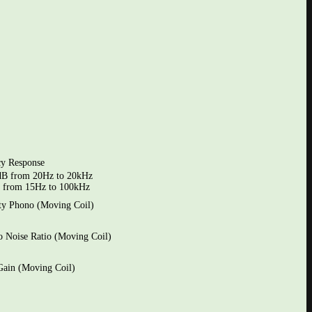
cy Response
dB from 20Hz to 20kHz
B from 15Hz to 100kHz
ity Phono (Moving Coil)
o Noise Ratio (Moving Coil)
Gain (Moving Coil)