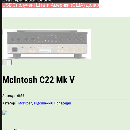
USD
Сполучені Штати Америки (США) долар
McIntosh C22 Mk V
Артикул:
6656
Категорії:
McIntosh
,
Підсилення
,
Попередні