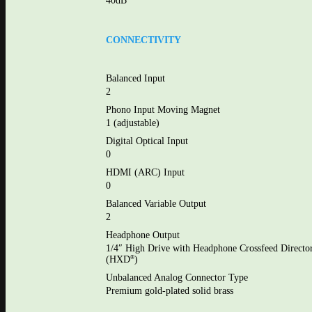
40dB
CONNECTIVITY
Balanced Input
2
Phono Input Moving Magnet
1 (adjustable)
Digital Optical Input
0
HDMI (ARC) Input
0
Balanced Variable Output
2
Headphone Output
1/4″ High Drive with Headphone Crossfeed Directo
(HXD
)
®
Unbalanced Analog Connector Type
Premium gold-plated solid brass