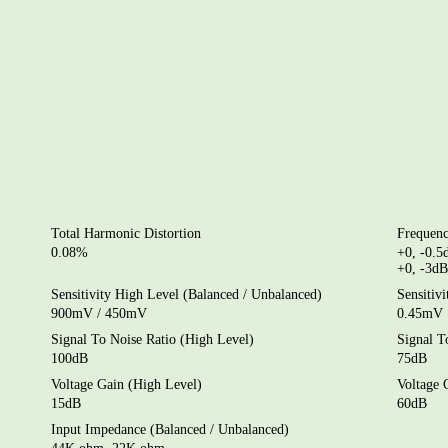
Total Harmonic Distortion
Frequen
0.08%
+0, -0.5
+0, -3d
Sensitivity High Level (Balanced / Unbalanced)
Sensitiv
900mV / 450mV
0.45mV
Signal To Noise Ratio (High Level)
Signal T
100dB
75dB
Voltage Gain (High Level)
Voltage 
15dB
60dB
Input Impedance (Balanced / Unbalanced)