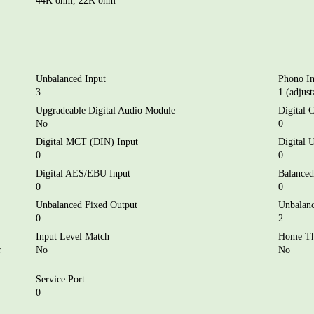
44K ohm, 22K ohm
Unbalanced Input
Phono In
3
1 (adjust
Upgradeable Digital Audio Module
Digital 
No
0
Digital MCT (DIN) Input
Digital 
0
0
Digital AES/EBU Input
Balanced
0
0
Unbalanced Fixed Output
Unbalanc
0
2
Input Level Match
Home Th
r
No
No
Service Port
0