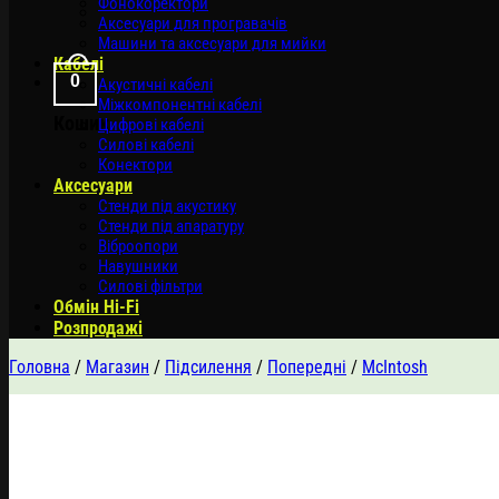
Фонокоректори
Аксесуари для програвачів
Машини та аксесуари для мийки
Кабелі
0
Акустичні кабелі
Міжкомпонентні кабелі
Кошик
Цифрові кабелі
Силові кабелі
Конектори
Аксесуари
Стенди під акустику
Стенди під апаратуру
Віброопори
Навушники
Силові фільтри
Обмін Hi-Fi
Розпродажі
Головна
/
Магазин
/
Підсилення
/
Попередні
/
McIntosh