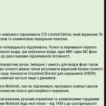
ампового підсилювача C70 Limited Edition, який відзначив 70-
м склом та алюмінієвою передньою панеллю.
ині попереднього підсилювача. Ручки та перемикачі керують
алансні входи, три небалансні входи, один ММ і один МС фоно
ли до двох окремих підсилювачів потужності.
поворотних ручок. Імпеданс і ємність для входів фоно також
а гучності можна також регулювати відносний баланс гучності
 нашу технологію Crossfeed Director для навушників (HXD®).
азвичай чується лише з динаміків.
и McIntosh, такі як підсилювачі, програвачі компакт-дисків
допомогою пульта дистанційного керування.
дсвічуванням, ручками управління та алюмінієвими торцевими
и McIntosh будь-якої епохи – від 1950-х до сьогоднішнього