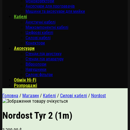
Фонокоректори
Аксесуари для програвачів
Машини та аксесуари для мийки
Кабелі
Акустичні кабелі
Міжкомпонентні кабелі
Цифрові кабелі
Силові кабелі
Конектори
Аксесуари
Стенди під акустику
Стенди під апаратуру
Віброопори
Навушники
Силові фільтри
Обмін Hi-Fi
Розпродажі
Головна
/
Магазин
/
Кабелі
/
Силові кабелі
/
Nordost
Nordost Tyr 2 (1m)