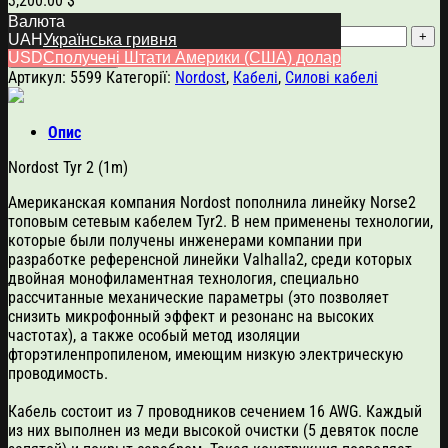
3,200.00
$
Валюта
Nordost Tyr 2 (1m) кількість
UAH
Українська гривня
USD
Сполучені Штати Америки (США) долар
Додати в кошик
Артикул:
5599
Категорії:
Nordost
,
Кабелі
,
Силові кабелі
Опис
Nordost Tyr 2 (1m)
Американская компания Nordost пополнила линейку Norse2
топовым сетевым кабелем Tyr2. В нем применены технологии,
которые были получены инженерами компании при
разработке референсной линейки Valhalla2, среди которых
двойная монофиламентная технология, специально
рассчитанные механические параметры (это позволяет
снизить микрофонный эффект и резонанс на высоких
частотах), а также особый метод изоляции
фторэтиленпропиленом, имеющим низкую электрическую
проводимость.
Кабель состоит из 7 проводников сечением 16 AWG. Каждый
из них выполнен из меди высокой очистки (5 девяток после