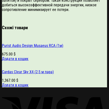
запятой) и покрыт серебром. Такая конструкция позволяет
добиться высокоэффективной передачи энергии, низкое
сопротивление минимизирует ее потери.
Схожі товари
Purist Audio Design Musaeus RCA (1м)
675.00
$
Додати в кошик
Cardas Clear Sky X4 (2,5 м пара)
1,367.00
$
Додати в кошик