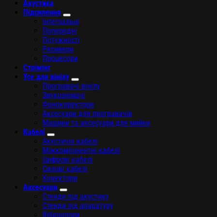
Акустика
Підсилення
Інтегральні
Попередні
Потужності
Ресивери
Процесори
Стрімінг
Усе для вінілу
Програвачі вінілу
Звукознімачі
Фонокоректори
Аксесуари для програвачів
Машини та аксесуари для мийки
Кабелі
Акустичні кабелі
Міжкомпонентні кабелі
Цифрові кабелі
Силові кабелі
Конектори
Аксесуари
Стенди під акустику
Стенди під апаратуру
Віброопори