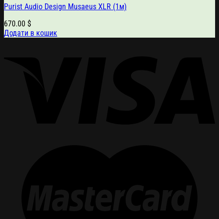
Purist Audio Design Musaeus XLR (1м)
670.00
$
Додати в кошик