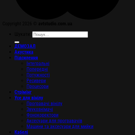
Copyright 2026 ©
avtstudio.com.ua
Шукати:
ДЕМОЗАЛ
Акустика
Підсилення
Інтегральні
Попередні
Потужності
Ресивери
Процесори
Стрімінг
Усе для вінілу
Програвачі вінілу
Звукознімачі
Фонокоректори
Аксесуари для програвачів
Машини та аксесуари для мийки
Кабелі