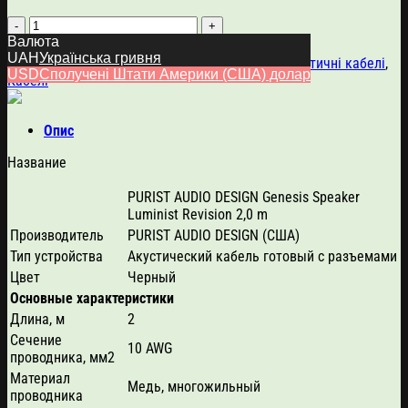
Purist
Audio
Валюта
Додати в кошик
UAH
Українська гривня
Design
Артикул:
4908
Категорії:
Purist Audio Design
,
Акустичні кабелі
,
USD
Сполучені Штати Америки (США) долар
Genesis
Кабелі
(2м)
кількість
Опис
Название
PURIST AUDIO DESIGN Genesis Speaker
Luminist Revision 2,0 m
Производитель
PURIST AUDIO DESIGN (США)
Тип устройства
Акустический кабель готовый с разъемами
Цвет
Черный
Основные характеристики
Длина, м
2
Сечение
10 AWG
проводника, мм2
Материал
Медь, многожильный
проводника