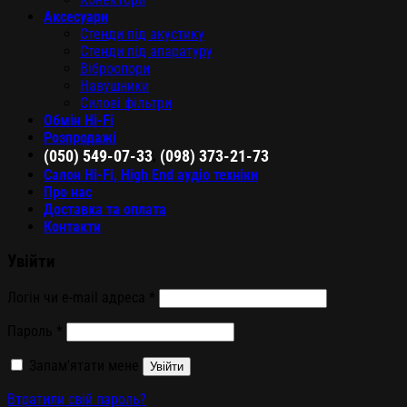
Аксесуари
Стенди під акустику
Стенди під апаратуру
Віброопори
Навушники
Силові фільтри
Обмін Hi-Fi
Розпродажі
,
(050) 549-07-33
(098) 373-21-73
Салон Hi-Fi, High End аудіо техніки
Про нас
Доставка та оплата
Контакти
Увійти
Логін чи e-mail адреса
*
Пароль
*
Запам'ятати мене
Увійти
Втратили свій пароль?