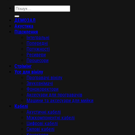
Шукати:
ДЕМОЗАЛ
Акустика
Підсилення
Інтегральні
Попередні
Потужності
Ресивери
Процесори
Стрімінг
Усе для вінілу
Програвачі вінілу
Звукознімачі
Фонокоректори
Аксесуари для програвачів
Машини та аксесуари для мийки
Кабелі
Акустичні кабелі
Міжкомпонентні кабелі
Цифрові кабелі
Силові кабелі
Конектори