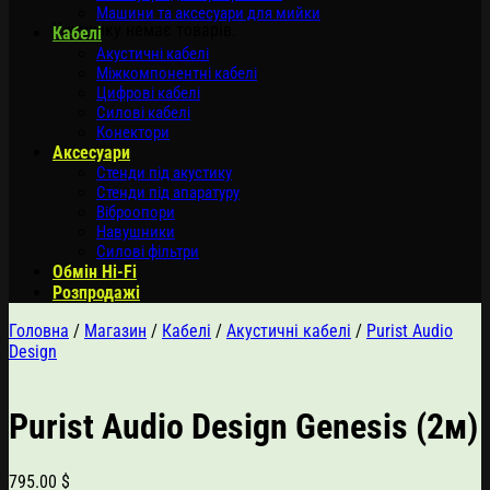
Машини та аксесуари для мийки
У кошику немає товарів.
Кабелі
Акустичні кабелі
Міжкомпонентні кабелі
Цифрові кабелі
Силові кабелі
Конектори
Аксесуари
Стенди під акустику
Стенди під апаратуру
Віброопори
Навушники
Силові фільтри
Обмін Hi-Fi
Розпродажі
Головна
/
Магазин
/
Кабелі
/
Акустичні кабелі
/
Purist Audio
Design
Purist Audio Design Genesis (2м)
795.00
$