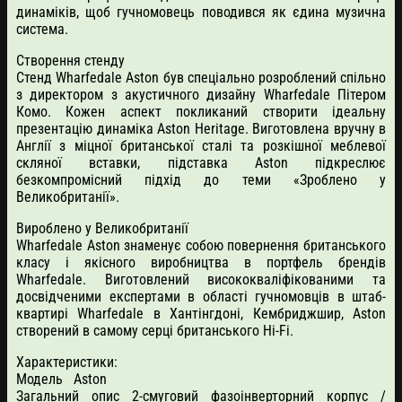
динаміків, щоб гучномовець поводився як єдина музична
система.
Створення стенду
Стенд Wharfedale Aston був спеціально розроблений спільно
з директором з акустичного дизайну Wharfedale Пітером
Комо. Кожен аспект покликаний створити ідеальну
презентацію динаміка Aston Heritage. Виготовлена вручну в
Англії з міцної британської сталі та розкішної меблевої
скляної вставки, підставка Aston підкреслює
безкомпромісний підхід до теми «Зроблено у
Великобританії».
Вироблено у Великобританії
Wharfedale Aston знаменує собою повернення британського
класу і якісного виробництва в портфель брендів
Wharfedale. Виготовлений висококваліфікованими та
досвідченими експертами в області гучномовців в штаб-
квартирі Wharfedale в Хантінгдоні, Кембриджшир, Aston
створений в самому серці британського Hi-Fi.
Характеристики:
Модель Aston
Загальний опис 2-смуговий фазоінверторний корпус /