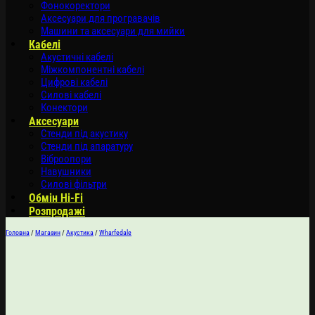
Фонокоректори
Аксесуари для програвачів
Машини та аксесуари для мийки
Кабелі
Акустичні кабелі
Міжкомпонентні кабелі
Цифрові кабелі
Силові кабелі
Конектори
Аксесуари
Стенди під акустику
Стенди під апаратуру
Віброопори
Навушники
Силові фільтри
Обмін Hi-Fi
Розпродажі
Головна
/
Магазин
/
Акустика
/
Wharfedale