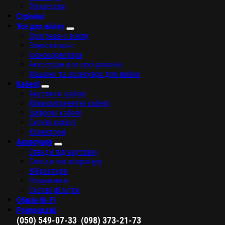
Процесори
Стрімінг
Усе для вінілу
Програвачі вінілу
Звукознімачі
Фонокоректори
Аксесуари для програвачів
Машини та аксесуари для мийки
Кабелі
Акустичні кабелі
Міжкомпонентні кабелі
Цифрові кабелі
Силові кабелі
Конектори
Аксесуари
Стенди під акустику
Стенди під апаратуру
Віброопори
Навушники
Силові фільтри
Обмін Hi-Fi
Розпродажі
,
(050) 549-07-33
(098) 373-21-73