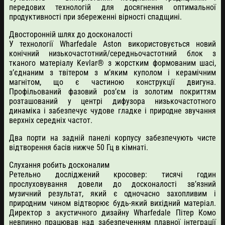
передових технологій для досягнення оптимальної
продуктивності при збереженні вірності спадщині.
Двосторонній шлях до досконалості
У технології Wharfedale Aston використовується новий
конічний низькочастотний/середньочастотний блок з
тканого матеріалу Kevlar® з жорстким формованим шасі,
з’єднаним з твітером з м’яким куполом і керамічним
магнітом, що є частиною конструкції двигуна.
Профільований фазовий роз’єм із золотим покриттям
розташований у центрі дифузора низькочастотного
динаміка і забезпечує чудове гладке і природне звучання
верхніх середніх частот.
Два порти на задній панелі корпусу забезпечують чисте
відтворення басів нижче 50 Гц в кімнаті.
Слухання робить досконалим
Ретельно досліджений кросовер: тисячі годин
прослуховування довели до досконалості зв’язний
музичний результат, який є одночасно захопливим і
природним чином відтворює будь-який вихідний матеріал.
Директор з акустичного дизайну Wharfedale Пітер Комо
невпинно працював над забезпеченням плавної інтеграції