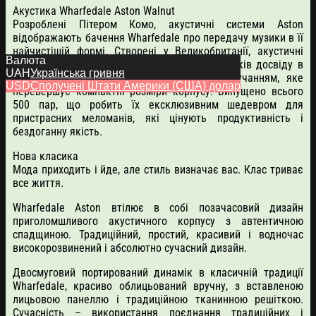
Акустика Wharfedale Aston Walnut
Розроблені Пітером Комо, акустичні системи Aston
відображають бачення Wharfedale про передачу музики в її
найчистішій формі. Створені у Великобританії, акустичні
Валюта
системи Aston поєднують в собі понад 40 років досвіду в
UAH
Українська гривня
акустичному проєктуванні з винятковим звучанням, яке
USD
Сполучені Штати Америки (США) долар
перевершує компактні розміри корпусу. Випущено всього
500 пар, що робить їх ексклюзивним шедевром для
пристрасних меломанів, які цінують продуктивність і
бездоганну якість.
Нова класика
Мода приходить і йде, але стиль визначає вас. Клас триває
все життя.
Wharfedale Aston втілює в собі позачасовий дизайн
приголомшливого акустичного корпусу з автентичною
спадщиною. Традиційний, простий, красивий і водночас
високорозвинений і абсолютно сучасний дизайн.
Двосмуговий портирований динамік в класичній традиції
Wharfedale, красиво облицьований вручну, з вставленою
лицьовою панеллю і традиційною тканинною решіткою.
Сучасність – використання поєднання традиційних і