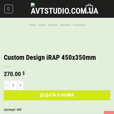
Skip
0
to
content
ГОЛОВНА
/
МАГАЗИН
/
АКСЕСУАРИ
/
ВІБРООПОРИ
/
CUSTOM DESIGN
Custom Design iRAP 450x350mm
270.00
$
Custom Design iRAP 450x350mm кількість
ДОДАТИ В КОШИК
Артикул:
669